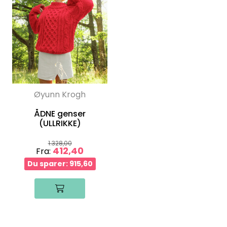
Øyunn Krogh
ÅDNE genser
(ULLRIKKE)
1.328,00
412,40
Fra:
Du sparer: 915,60