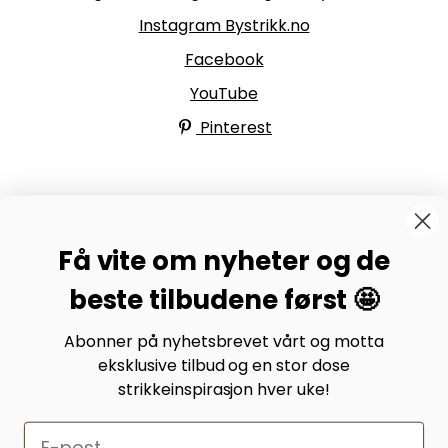
Instagram Bystrikk.no
Facebook
YouTube
Pinterest
BYSTRIKK-FORUMET
Få vite om nyheter og de
Bli medlem av Bystrikk-forumet vårt på Facebook og
møt både designere og teststrikkere, samt 31.000
beste tilbudene først 🤩
andre Bystrikkere som deler erfaringer, bilder og
inspirasjon.
Abonner på nyhetsbrevet vårt og motta
eksklusive tilbud og en stor dose
Bli medlem her.
strikkeinspirasjon hver uke!