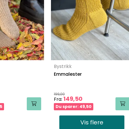
Bystrikk
Emmalester
199,00
149,50
Fra:
75
Du sparer: 49,50
Vis flere