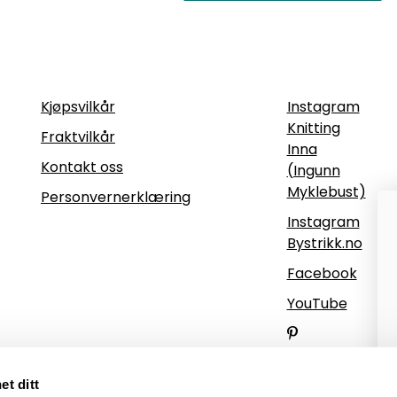
Informasjon
Følg oss
Kjøpsvilkår
Instagram
Knitting
Fraktvilkår
Inna
Kontakt oss
(Ingunn
Myklebust)
Personvernerklæring
Instagram
Bystrikk.no
Facebook
YouTube
Pinterest
et ditt