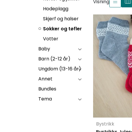
Visning
Hodeplagg
Skjerf og halser
Sokker og tøfler
Votter
Baby
Barn (2-12 år)
Ungdom (13-16 år)
Annet
Bundles
Tema
Bystrikk
Bystrikks Jule