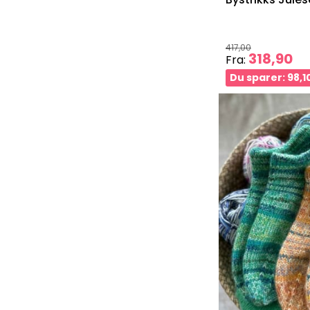
417,00
318,90
Fra:
Du sparer: 98,1