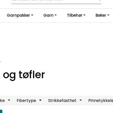
Fri frakt fra kr 1200,-
Garnpakker
Garn
Tilbehør
Bøker
r
 og tøfler
rke
Fibertype
Strikkefasthet
Pinnetykkel