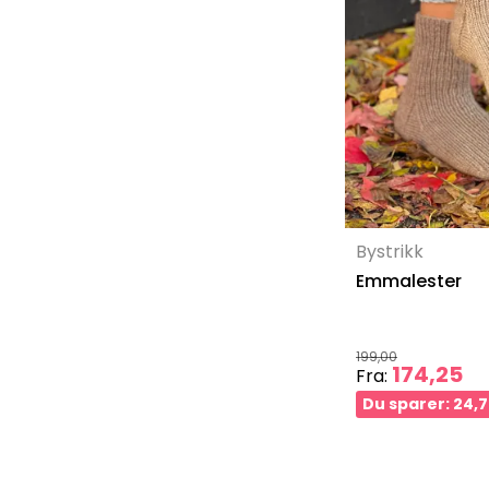
Bystrikk
Emmalester
199,00
174,25
Fra:
Du sparer: 24,