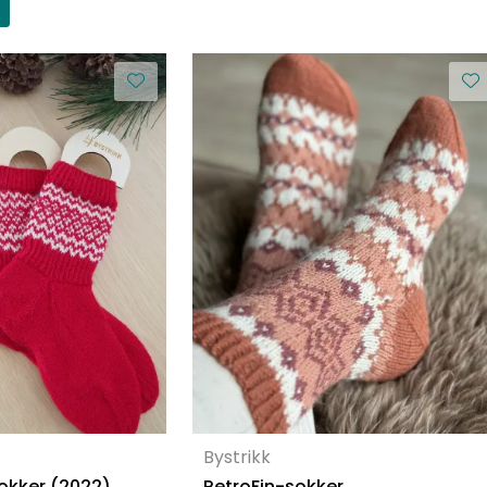
Bystrikk
sokker (2022)
RetroFin-sokker