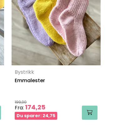
Bystrikk
Emmalester
199,00
174,25
Fra:
Du sparer: 24,75