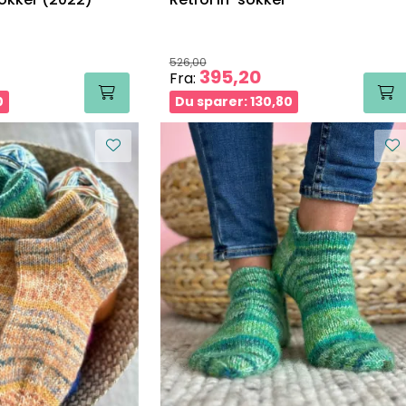
526,00
395,20
Fra:
0
Du sparer: 130,80