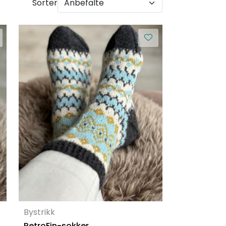
Sorter
Bystrikk
RetroFin-sokker