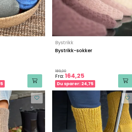
Bystrikk
Bystrikk-sokker
189,00
164,25
Fra:
05
Du sparer: 24,75