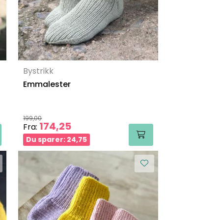
Bystrikk
Emmalester
199,00
174,25
Fra:
Du sparer: 24,75