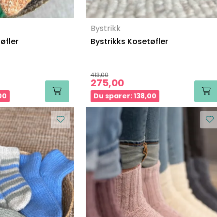
Bystrikk
øfler
Bystrikks Kosetøfler
413,00
275,00
00
Du sparer: 138,00