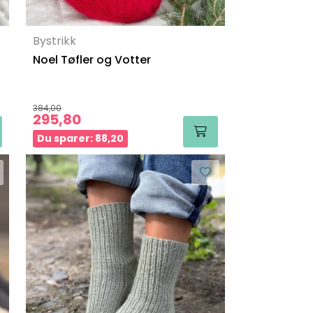
Bystrikk
Noel Tøfler og Votter
384,00
295,80
Du sparer: 88,20