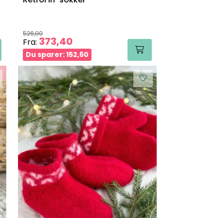
526,00
373,40
Fra:
Du sparer: 152,60