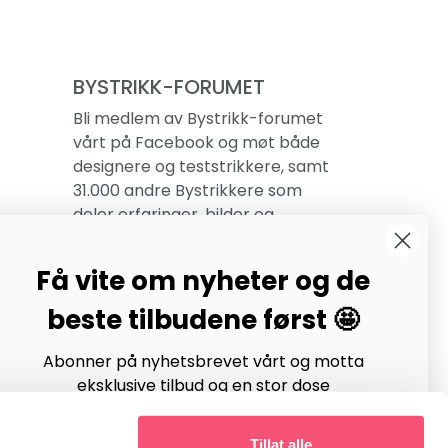
BYSTRIKK-FORUMET
Bli medlem av Bystrikk-forumet
vårt på Facebook og møt både
designere og teststrikkere, samt
31.000 andre Bystrikkere som
deler erfaringer, bilder og
inspirasjon.
Få vite om nyheter og de
Bli medlem her.
beste tilbudene først 🤩
Abonner på nyhetsbrevet vårt og motta
eksklusive tilbud og en stor dose
strikkeinspirasjon hver uke!
Tillat alle