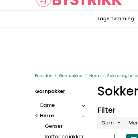
Skip to main content
Lagertømming
Rettelser Bystrikk-bøkene
Forsiden
Garnpakker
Herre
Sokker og tøfle
Sokker
Garnpakker
Dame
Filter
Herre
Garn
Me
Genser
Kofter og jakker