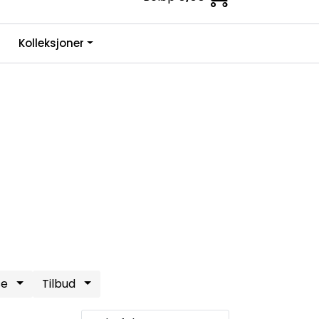
0
Kolleksjoner
Infosenter
Favoritter
Logg inn
se
Tilbud