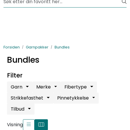
Skip to main content
Fri frakt fra kr 1200,-
Lagertømming
Garnpakker
Forsiden
Garnpakker
Bundles
Garn
Bundles
Tilbehør
Filter
Garn
Merke
Fibertype
Bøker
Strikkefasthet
Pinnetykkelse
Kolleksjoner
Tilbud
Visning