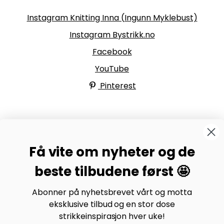
Følg oss
Instagram Knitting Inna (Ingunn Myklebust)
Instagram Bystrikk.no
Facebook
YouTube
Pinterest
BYSTRIKK-FORUMET
Få vite om nyheter og de
Bli medlem av Bystrikk-forumet vårt på Facebook og
møt både designere og teststrikkere, samt 31.000
beste tilbudene først 🤩
andre Bystrikkere som deler erfaringer, bilder og
inspirasjon.
Abonner på nyhetsbrevet vårt og motta
eksklusive tilbud og en stor dose
Bli medlem her.
strikkeinspirasjon hver uke!