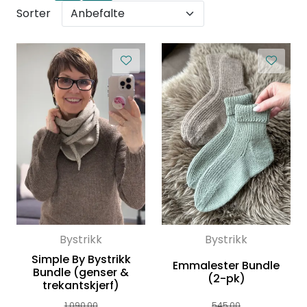
Sorter
Bystrikk
Bystrikk
Simple By Bystrikk
Emmalester Bundle
Bundle (genser &
(2-pk)
trekantskjerf)
1.090,00
545,00