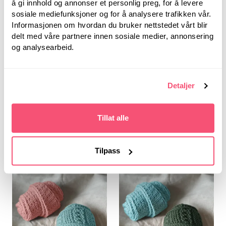
å gi innhold og annonser et personlig preg, for å levere
sosiale mediefunksjoner og for å analysere trafikken vår.
Informasjonen om hvordan du bruker nettstedet vårt blir
Bystrikk
Bystrikk
delt med våre partnere innen sosiale medier, annonsering
Miniskjerf Bundle
Miniskjerf Bundle
og analysearbeid.
(Bystrikk & Sienna -
(Bystrikk & Sienna -
2pk)
2pk)
637,00
637,00
Detaljer
522,40
522,40
Du sparer: 114,60
Du sparer: 114,60
Tillat alle
Tilpass