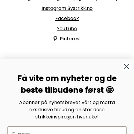
Instagram Bystrikk.no
Facebook
YouTube
Pinterest
BYSTRIKK-FORUMET
Få vite om nyheter og de
Bli medlem av Bystrikk-forumet vårt på Facebook og
møt både designere og teststrikkere, samt 31.000
beste tilbudene først 🤩
andre Bystrikkere som deler erfaringer, bilder og
inspirasjon.
Abonner på nyhetsbrevet vårt og motta
eksklusive tilbud og en stor dose
Bli medlem her.
strikkeinspirasjon hver uke!