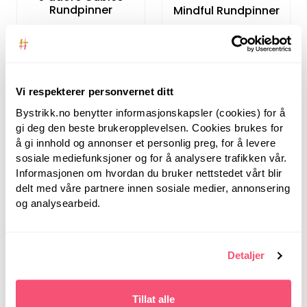
Rundpinner
Mindful Rundpinner
119,00
Fra:
Vi respekterer personvernet ditt
Bystrikk.no benytter informasjonskapsler (cookies) for å
gi deg den beste brukeropplevelsen. Cookies brukes for
å gi innhold og annonser et personlig preg, for å levere
sosiale mediefunksjoner og for å analysere trafikken vår.
Informasjonen om hvordan du bruker nettstedet vårt blir
delt med våre partnere innen sosiale medier, annonsering
og analysearbeid.
HOY
HOY
Natural Symfonie
Nova Metal
Rundpinner
Detaljer
Rundpinner
99,00
Fra:
89,00
Fra:
Tillat alle