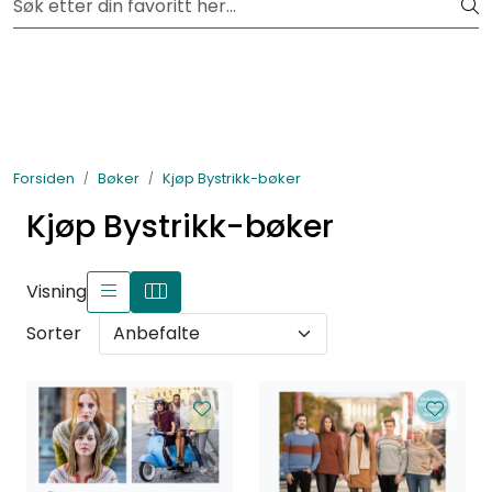
Skip to main content
Fri frakt fra kr 1200,-
Lagertømming
Garnpakker
Forsiden
Bøker
Kjøp Bystrikk-bøker
Garn
Kjøp Bystrikk-bøker
Tilbehør
Visning
Bøker
Sorter
Kolleksjoner