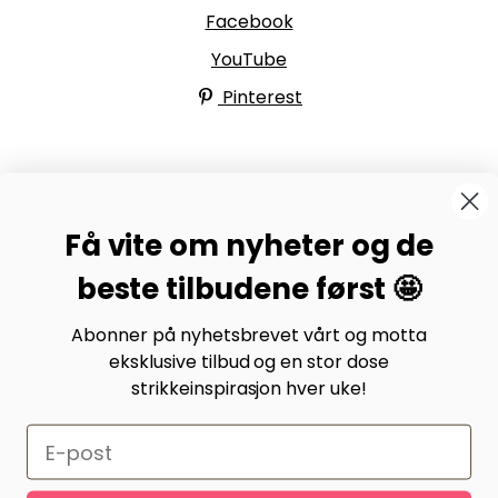
Facebook
YouTube
Pinterest
BYSTRIKK-FORUMET
Få vite om nyheter og de
Bli medlem av Bystrikk-forumet vårt på Facebook og
møt både designere og teststrikkere, samt 31.000
beste tilbudene først 🤩
andre Bystrikkere som deler erfaringer, bilder og
inspirasjon.
Abonner på nyhetsbrevet vårt og motta
eksklusive tilbud og en stor dose
Bli medlem her.
strikkeinspirasjon hver uke!