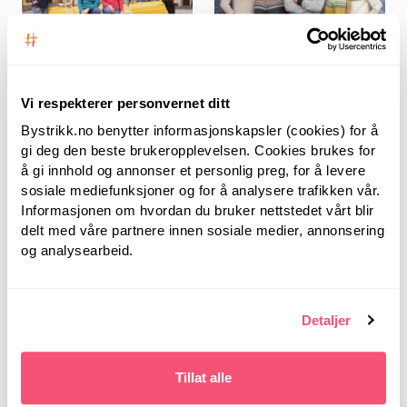
Vi respekterer personvernet ditt
Bystrikk.no benytter informasjonskapsler (cookies) for å
Bystrikk
Bystrikk
gi deg den beste brukeropplevelsen. Cookies brukes for
å gi innhold og annonser et personlig preg, for å levere
Bystrikk No. 5
BYSTRIKK FARGEFEST
sosiale mediefunksjoner og for å analysere trafikken vår.
Informasjonen om hvordan du bruker nettstedet vårt blir
delt med våre partnere innen sosiale medier, annonsering
389,00
449,00
og analysearbeid.
Detaljer
Tillat alle