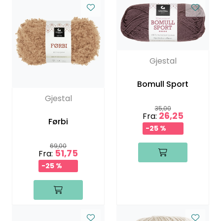
Gjestal
Bomull Sport
Gjestal
35,00
26,25
Fra:
Førbi
-25 %
69,00
51,75
Fra:
-25 %