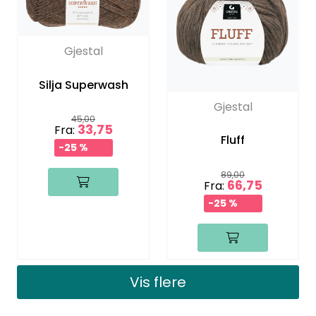
Gjestal
Silja Superwash
Gjestal
45,00
33,75
Fra:
Fluff
-25 %
89,00
66,75
Fra:
-25 %
Vis flere