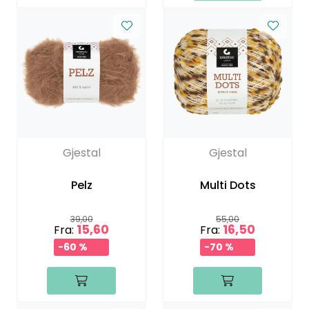
Gjestal
Gjestal
Pelz
Multi Dots
39,00
55,00
15,60
16,50
Fra:
Fra:
-60 %
-70 %