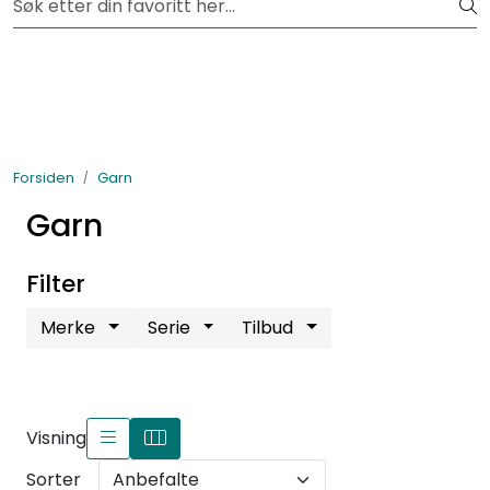
Skip to main content
Fri frakt fra kr 1200,-
Lagertømming
Garnpakker
Forsiden
Garn
Garn
Garn
Tilbehør
Filter
Merke
Serie
Tilbud
Bøker
Kolleksjoner
Visning
Sorter