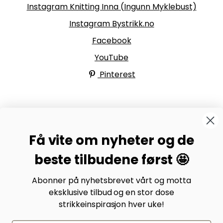
Instagram Knitting Inna (Ingunn Myklebust)
Instagram Bystrikk.no
Facebook
YouTube
Pinterest
BYSTRIKK-FORUMET
Få vite om nyheter og de
Bli medlem av Bystrikk-forumet vårt på Facebook og
møt både designere og teststrikkere, samt 31.000
beste tilbudene først 🤩
andre Bystrikkere som deler erfaringer, bilder og
inspirasjon.
Abonner på nyhetsbrevet vårt og motta
eksklusive tilbud og en stor dose
Bli medlem her.
strikkeinspirasjon hver uke!