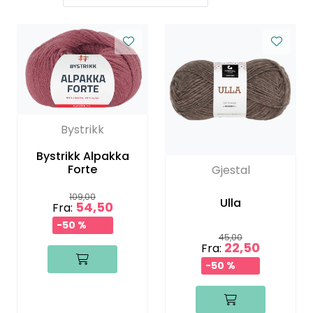
Bystrikk
Bystrikk Alpakka
Forte
Gjestal
109,00
Ulla
54,50
Fra:
-50 %
45,00
22,50
Fra:
-50 %