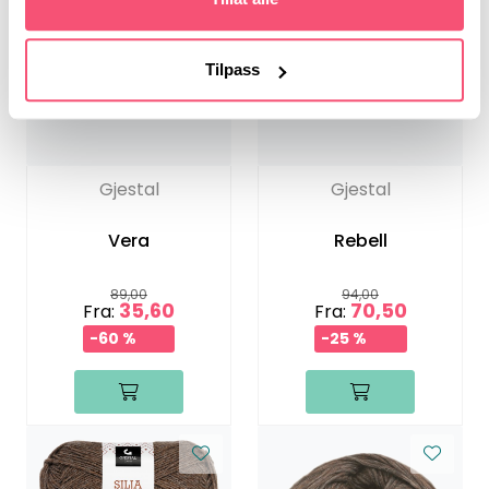
Tilpass
Gjestal
Gjestal
Vera
Rebell
89,00
94,00
35,60
70,50
Fra:
Fra:
-60 %
-25 %