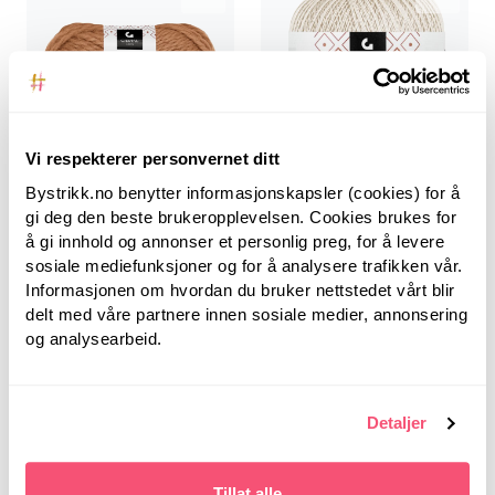
Vi respekterer personvernet ditt
Gjestal
Bystrikk.no benytter informasjonskapsler (cookies) for å
Gjestal
gi deg den beste brukeropplevelsen. Cookies brukes for
å gi innhold og annonser et personlig preg, for å levere
Cortina Soft
Maxi Heklegarn
sosiale mediefunksjoner og for å analysere trafikken vår.
Informasjonen om hvordan du bruker nettstedet vårt blir
45,00
33,75
delt med våre partnere innen sosiale medier, annonsering
Fra:
89,00
66,75
Fra:
og analysearbeid.
-25 %
-25 %
Detaljer
Tillat alle