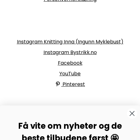
Følg oss
Instagram Knitting Inna (Ingunn Myklebust)
Instagram Bystrikk.no
Facebook
YouTube
Pinterest
BYSTRIKK-FORUMET
Få vite om nyheter og de
Bli medlem av Bystrikk-forumet vårt på Facebook og
møt både designere og teststrikkere, samt 31.000
beste tilbudene først 🤩