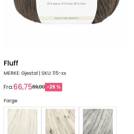
Fluff
MERKE: Gjestal
|
SKU:
115-xx
66,75
Fra:
89,00
-25 %
Farge