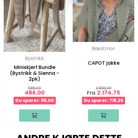
Bæstmor
Bystrikk
CAPOT jakke
Miniskjerf Bundle
(Bystrikk & Sienna -
2pk)
585,00
2.893,00
486,00
2.174,75
Fra:
Du sparer: 99,00
Du sparer: 718,25