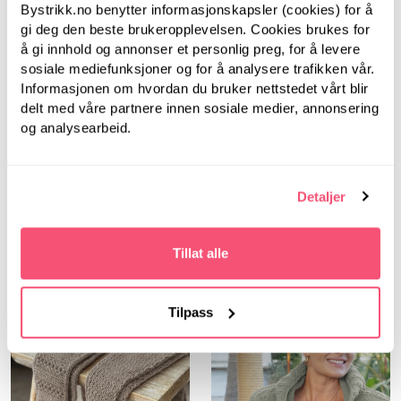
Bystrikk.no benytter informasjonskapsler (cookies) for å
gi deg den beste brukeropplevelsen. Cookies brukes for
Beskrivelse
å gi innhold og annonser et personlig preg, for å levere
sosiale mediefunksjoner og for å analysere trafikken vår.
Spesifikasjoner
Informasjonen om hvordan du bruker nettstedet vårt blir
delt med våre partnere innen sosiale medier, annonsering
FLUFF er et supermykt, lett og luftig blowgarn fra
og analysearbeid.
Gjestal, som gir lekre plagg med nydelig fall. I dette
garnet blandes fibre av alpakka, ull og nylon til en
spennende struktur. Fint børstet overflate gjør
Detaljer
garnet deilig mykt mot huden.
ANBEFALT FOR DEG
Tillat alle
Tilpass