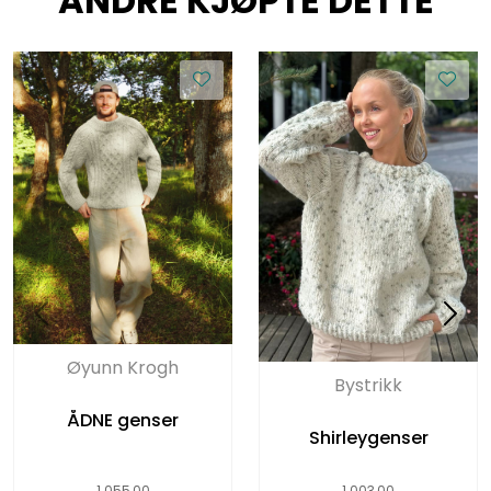
ANDRE KJØPTE DETTE
Øyunn Krogh
Bystrikk
ÅDNE genser
Shirleygenser
1.055,00
1.003,00