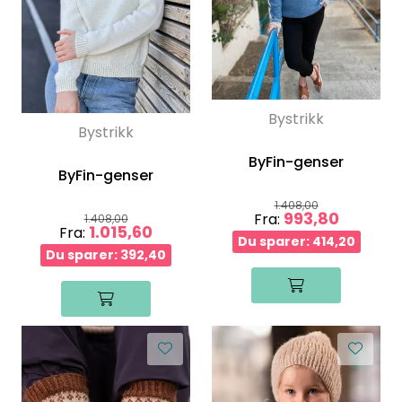
Bystrikk
Bystrikk
ByFin-genser
ByFin-genser
1.408,00
993,80
Fra:
1.408,00
1.015,60
Fra:
Du sparer: 414,20
Du sparer: 392,40