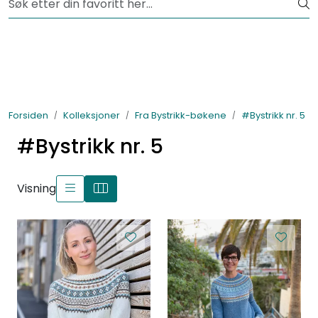
Skip to main content
Fri frakt fra kr 1200,-
Lagertømming
Garnpakker
Forsiden
Kolleksjoner
Fra Bystrikk-bøkene
#Bystrikk nr. 5
Garn
#Bystrikk nr. 5
Tilbehør
Visning
Bøker
Kolleksjoner