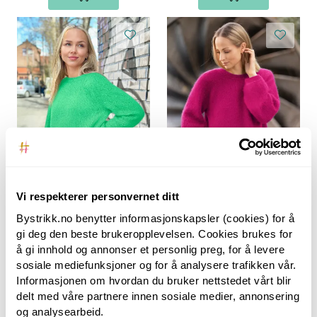
Vi respekterer personvernet ditt
Bystrikk
Bystrikk
Bystrikk.no benytter informasjonskapsler (cookies) for å
gi deg den beste brukeropplevelsen. Cookies brukes for
å gi innhold og annonser et personlig preg, for å levere
Josefinegenser
Josefinegenser
sosiale mediefunksjoner og for å analysere trafikken vår.
Informasjonen om hvordan du bruker nettstedet vårt blir
1.245,00
1.245,00
672,50
672,50
delt med våre partnere innen sosiale medier, annonsering
Fra:
Fra:
og analysearbeid.
Du sparer: 572,50
Du sparer: 572,50