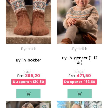
Bystrikk
Bystrikk
ByFin-genser (1-12
ByFin-sokker
år)
526,00
635,00
395,20
471,50
Fra:
Fra:
Du sparer: 130,80
Du sparer: 163,50