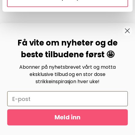
Pinterest
BYSTRIKK-FORUMET
Få vite om nyheter og de
Bli medlem av Bystrikk-forumet vårt på Facebook og
møt både designere og teststrikkere, samt 31.000
beste tilbudene først 🤩
andre Bystrikkere som deler erfaringer, bilder og
inspirasjon.
Abonner på nyhetsbrevet vårt og motta
eksklusive tilbud og en stor dose
Bli medlem her.
strikkeinspirasjon hver uke!
Meld inn
Gurusoft