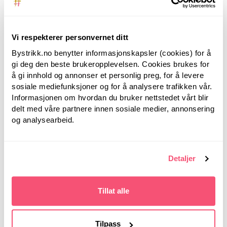
Informasjon
Vi respekterer personvernet ditt
Kjøpsvilkår
Bystrikk.no benytter informasjonskapsler (cookies) for å
Fraktvilkår
gi deg den beste brukeropplevelsen. Cookies brukes for
Kontakt oss
å gi innhold og annonser et personlig preg, for å levere
sosiale mediefunksjoner og for å analysere trafikken vår.
Personvernerklæring
Informasjonen om hvordan du bruker nettstedet vårt blir
delt med våre partnere innen sosiale medier, annonsering
og analysearbeid.
Følg oss
Detaljer
Instagram Knitting Inna (Ingunn Myklebust)
Instagram Bystrikk.no
Tillat alle
Facebook
YouTube
Tilpass