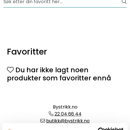
Skip to main content
Fri frakt fra kr 1200,-
Lagertømming
Garnpakker
Favoritter
Garn
Du har ikke lagt noen
Tilbehør
produkter som favoritter ennå
Bøker
Kolleksjoner
Bystrikk.no
22 04 66 44
butikk@bystrikk.no
Knitting Inna AS (Org nr 914 331 552)