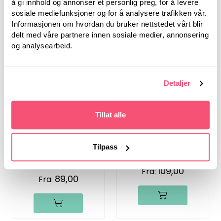
Fra:
å gi innhold og annonser et personlig preg, for å levere
59,00
Fra:
sosiale mediefunksjoner og for å analysere trafikken vår.
Informasjonen om hvordan du bruker nettstedet vårt blir
delt med våre partnere innen sosiale medier, annonsering
og analysearbeid.
Detaljer
Tillat alle
HOY
HOY
Symfonie
Nova Metal
Utskiftbare Pinner
Tilpass
Utskiftbare
109,00
Fra:
89,00
Fra: