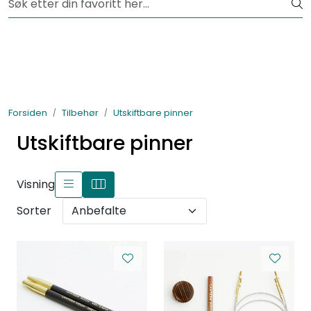
Skip to main content
Fri frakt fra kr 1200,-
Lagertømming
Garnpakker
Forsiden
Tilbehør
Utskiftbare pinner
Garn
Utskiftbare pinner
Tilbehør
Visning
Bøker
Sorter
Kolleksjoner