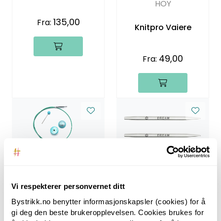
HOY
135,00
Fra:
Knitpro Vaiere
49,00
Fra:
HOY
HOY
Mindful Utskiftbare
Vi respekterer personvernet ditt
Knitpro Vaier 360
Pinner
Bystrikk.no benytter informasjonskapsler (cookies) for å
gi deg den beste brukeropplevelsen. Cookies brukes for
119,00