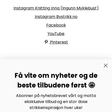
Instagram Knitting Inna (Ingunn Myklebust)
Instagram Bystrikk.no
Facebook
YouTube
Pinterest
BYSTRIKK-FORUMET
Få vite om nyheter og de
Bli medlem av Bystrikk-forumet vårt på Facebook og
møt både designere og teststrikkere, samt 31.000
beste tilbudene først 🤩
andre Bystrikkere som deler erfaringer, bilder og
inspirasjon.
Abonner på nyhetsbrevet vårt og motta
eksklusive tilbud og en stor dose
Bli medlem her.
strikkeinspirasjon hver uke!