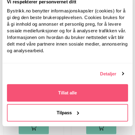
Vi respekterer personvernet ditt
Bystrikk.no benytter informasjonskapsler (cookies) for å
gi deg den beste brukeropplevelsen. Cookies brukes for
å gi innhold og annonser et personlig preg, for å levere
sosiale mediefunksjoner og for å analysere trafikken vår.
Informasjonen om hvordan du bruker nettstedet vårt blir
delt med våre partnere innen sosiale medier, annonsering
og analysearbeid.
Ingrid Raadim
Bystrikk
Detaljer
FROST lue (SOFT)
Bystrikks
Klutebonanza
Tillat alle
178,00
1.235,00
142,40
526,30
Tilpass
Du sparer: 35,60
Du sparer: 708,70