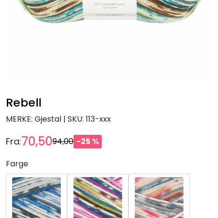
Rebell
MERKE: Gjestal
|
SKU:
113-xxx
70,50
Fra:
94,00
-25 %
Farge