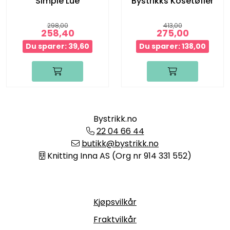
Simple Lue
Bystrikks Kosetøfler
298,00
413,00
258,40
275,00
Du sparer: 39,60
Du sparer: 138,00
Bystrikk.no
22 04 66 44
butikk@bystrikk.no
Knitting Inna AS (Org nr 914 331 552)
Informasjon
Kjøpsvilkår
Fraktvilkår