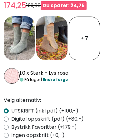
174,25
199,00
Du sparer: 24,75
+ 7
1.0 x
Sterk - Lys rosa
På lager |
Endre farge
Velg alternativ:
UTSKRIFT (inkl pdf) (+100,-)
Digital oppskrift (pdf) (+80,-)
Bystrikk Favoritter (+179,-)
Ingen oppskrift (+0,-)