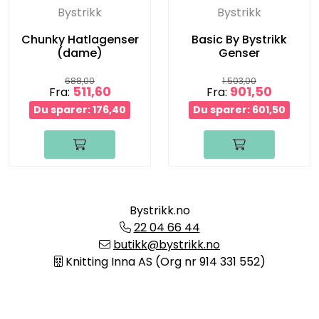
Bystrikk
Bystrikk
Chunky Hatlagenser
Basic By Bystrikk
(dame)
Genser
688,00
1.503,00
511,60
901,50
Fra:
Fra:
Du sparer: 176,40
Du sparer: 601,50
Bystrikk.no
22 04 66 44
butikk@bystrikk.no
Knitting Inna AS (Org nr 914 331 552)
Informasjon