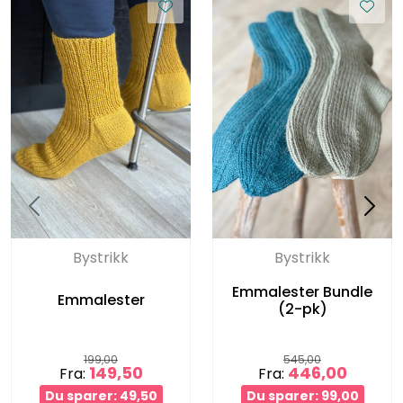
Bystrikk
Bystrikk
Emmalester Bundle
Emmalester
(2-pk)
199,00
545,00
149,50
446,00
Fra:
Fra:
Du sparer: 49,50
Du sparer: 99,00