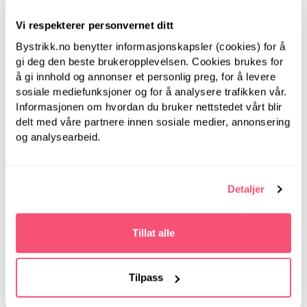
Bystrikk
Vi respekterer personvernet ditt
Bystrikk Målebånd
Bystrikk.no benytter informasjonskapsler (cookies) for å
(Rosa)
gi deg den beste brukeropplevelsen. Cookies brukes for
Bystrikk
å gi innhold og annonser et personlig preg, for å levere
sosiale mediefunksjoner og for å analysere trafikken vår.
Bystrikk Maskewire
Informasjonen om hvordan du bruker nettstedet vårt blir
(sett a 6 stk)
delt med våre partnere innen sosiale medier, annonsering
og analysearbeid.
Detaljer
Tillat alle
Tilpass