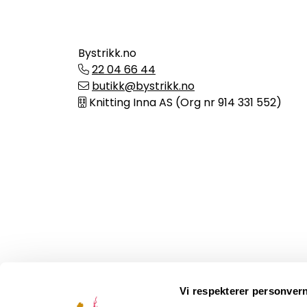
Bystrikk.no
22 04 66 44
butikk@bystrikk.no
Knitting Inna AS (Org nr 914 331 552)
Vi respekterer personvern