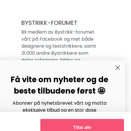
BYSTRIKK-FORUMET
Bli medlem av Bystrikk-forumet
vårt på Facebook og møt både
designere og teststrikkere, samt
31.000 andre Bystrikkere som
deler erfaringer, bilder og
inspirasjon.
Få vite om nyheter og de
Bli medlem her.
beste tilbudene først 🤩
Abonner på nyhetsbrevet vårt og motta
eksklusive tilbud og en stor dose
strikkeinspirasjon hver uke!
Tillat alle