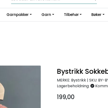
Fri frakt fra kr 1200,-
Garnpakker
Garn
Tilbehør
Bøker
Bystrikk Sokke
MERKE: Bystrikk
|
SKU:
BY-B
Lagerbeholdning:
Komme
199,00