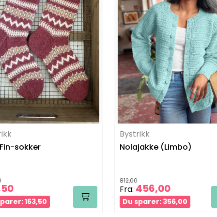
rikk
Bystrikk
in-sokker
Nolajakke (Limbo)
0
812,00
,50
456,00
Fra:
parer: 163,50
Du sparer: 356,00