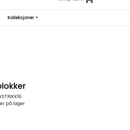
0
Kolleksjoner
Infosenter
Favoritter
Logg inn
blokker
YSTRIKK16
r på lager