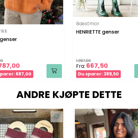
Bæstmor
rikk
HENRIETTE genser
genser
00
1.057,00
787,00
667,50
Fra:
parer: 687,00
Du sparer: 389,50
ANDRE KJØPTE DETTE