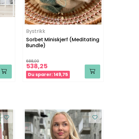
Bystrikk
Bystrikk
Sorbet Miniskjerf (Meditating
Byvest
Bundle)
688,00
595,00
538,25
496
Fra:
Du sparer: 149,75
Du sparer