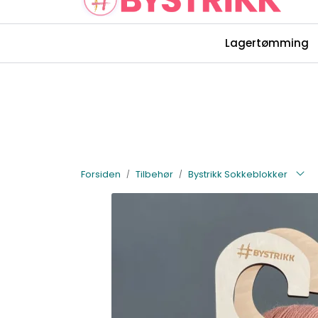
Skip to main content
Lagertømming
Rettelser Bystrikk-bøkene
Forsiden
Tilbehør
Bystrikk Sokkeblokker