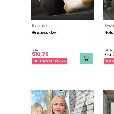
Bystrikk
Byst
Gretesokker
Nola
684,00
1.474,
510,75
Fra:
Du sparer: 173,25
Du s