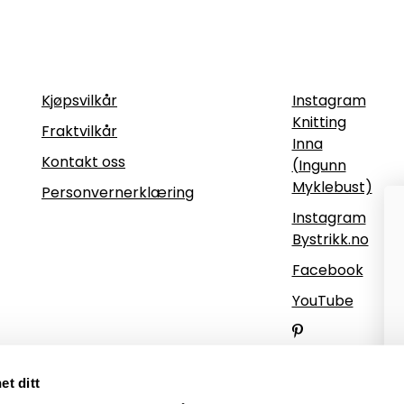
Informasjon
Følg oss
Kjøpsvilkår
Instagram
Knitting
Fraktvilkår
Inna
Kontakt oss
(Ingunn
Myklebust)
Personvernerklæring
Instagram
Bystrikk.no
Facebook
YouTube
Pinterest
et ditt