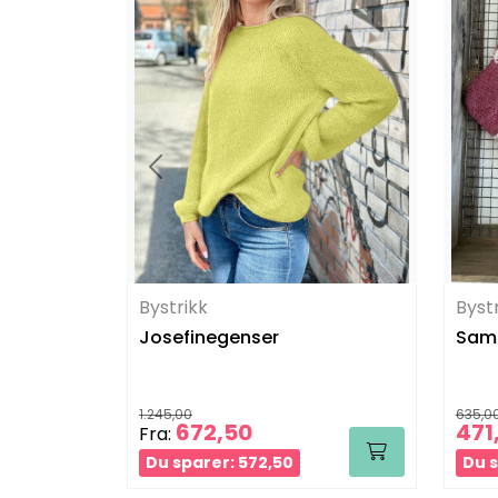
Bystrikk
Byst
Josefinegenser
SamF
1.245,00
635,0
672,50
471
Fra:
Du sparer: 572,50
Du s