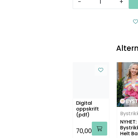
-
+
Alter
Digital
oppskrift
Bystrik
(pdf)
NYHET:
Bystrik
70,00
Helt Ba