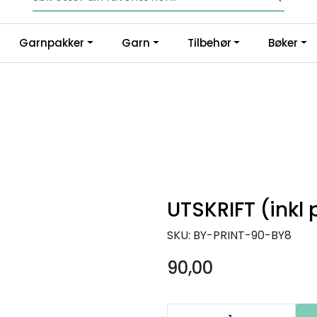
Fri frakt fra kr 1200,-
Garnpakker
Garn
Tilbehør
Bøker
UTSKRIFT (inkl 
SKU:
BY-PRINT-90-BY8
90,00