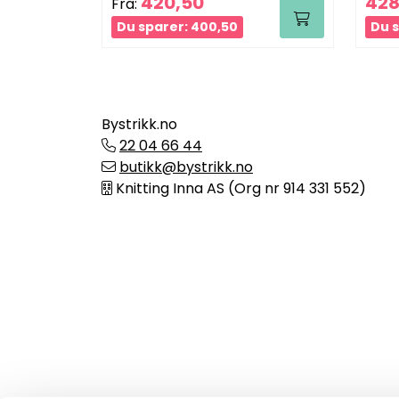
420,50
428
Fra:
Du sparer: 400,50
Du s
Bystrikk.no
22 04 66 44
butikk@bystrikk.no
Knitting Inna AS (Org nr 914 331 552)