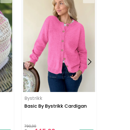
Bystrikk
Bystrikk
Basic By Bystrikk Cardigan
Bystrikk 
790,00
1.725,00