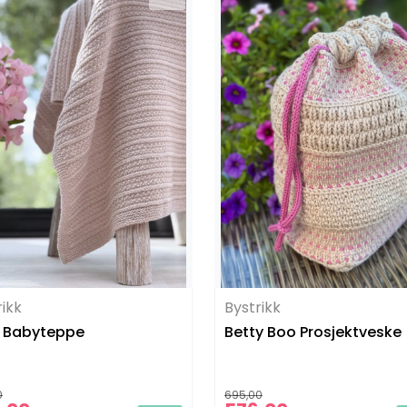
rikk
Bystrikk
 Babyteppe
Betty Boo Prosjektveske
0
695,00