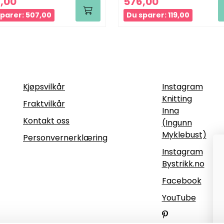
,00
576,00
parer: 507,00
Du sparer: 119,00
Informasjon
Følg oss
Kjøpsvilkår
Instagram
Knitting
Fraktvilkår
Inna
Kontakt oss
(Ingunn
Myklebust)
Personvernerklæring
Instagram
Bystrikk.no
Facebook
YouTube