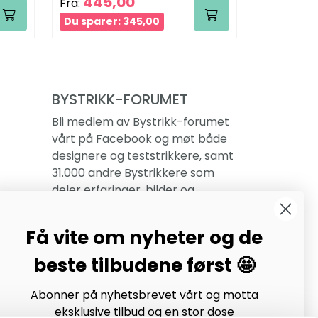
445,00
1.23
Fra:
Fra:
Du sparer: 345,00
Du sparer
BYSTRIKK-FORUMET
Bli medlem av Bystrikk-forumet
vårt på Facebook og møt både
designere og teststrikkere, samt
31.000 andre Bystrikkere som
deler erfaringer, bilder og
inspirasjon.
Få vite om nyheter og de
Bli medlem her.
beste tilbudene først 🤩
Abonner på nyhetsbrevet vårt og motta
eksklusive tilbud og en stor dose