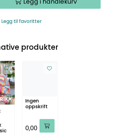
Legg i handlekurv
Legg til favoritter
native produkter
Ingen
oppskrift
k
k
0,00
sic