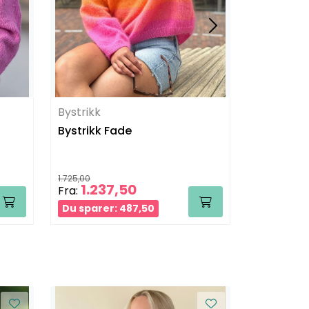
Bystrikk
Bystrikk
Bystrikk Fade
Clara Ca
1.725,00
972,00
1.237,50
710,
Fra:
Fra:
Du sparer: 487,50
Du sparer