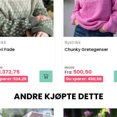
rikk
Bystrikk
bri Fade
Chunky Gretegenser
00
901,00
1.372,75
500,50
Fra:
parer: 524,25
Du sparer: 400,50
ANDRE KJØPTE DETTE