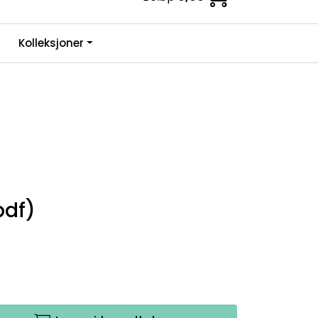
0
Kolleksjoner
Infosenter
Favoritter
Logg inn
pdf)