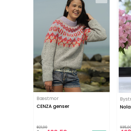
Bæstmor
Byst
CENZA genser
Nola
821,00
935,0