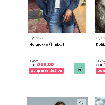
Bystrikk
Byst
Nolajakke (Limbo)
Koli
812,00
1.897,
456,00
Fra:
Fra:
Du sparer: 356,00
Du s