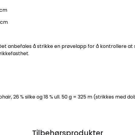
0 cm
5 cm
 Det anbefales å strikke en prøvelapp for å kontrollere a
rikkefasthet.
ohair, 26 % silke og 18 % ull. 50 g = 325 m (strikkes med do
Tilbehørsprodukter