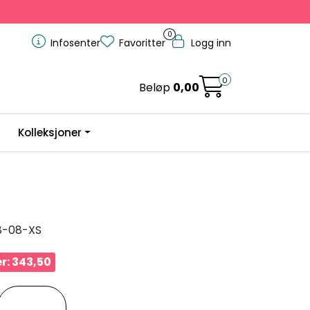
0
Infosenter
Favoritter
Logg inn
0
Beløp
0,00
Kolleksjoner
8-08-XS
r: 343,50