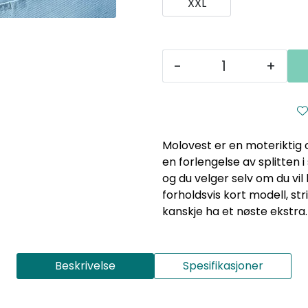
XXL
-
+
Molovest er en moteriktig o
en forlengelse av splitten i
og du velger selv om du vil
forholdsvis kort modell, st
kanskje ha et nøste ekstra.
Beskrivelse
Spesifikasjoner