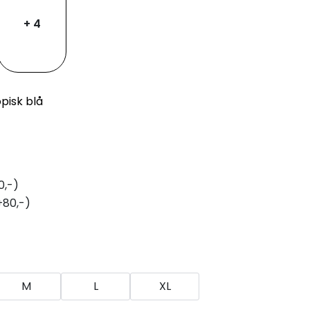
+ 4
opisk blå
0,-)
+80,-)
M
L
XL