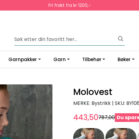
Fri frakt fra kr 1200,-
Garnpakker
Garn
Tilbehør
Bøker
Molovest
MERKE: Bystrikk
|
SKU:
BY10
443,50
787,00
Du spare