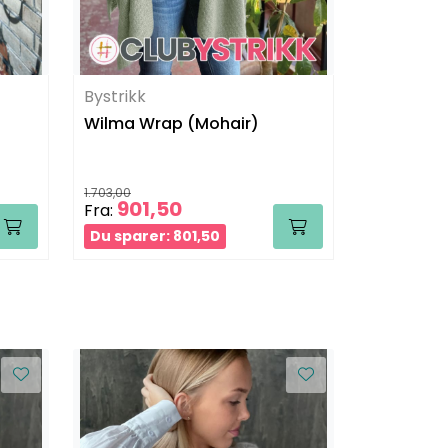
Bystrikk
Bystrikk
Wilma Wrap (Mohair)
Candysokk
1.703,00
536,00
901,50
405
Fra:
Fra:
Du sparer: 801,50
Du sparer