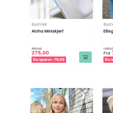
Bystrikk
Byst
Aloha Miniskjerf
Elli
350,00
1.350,
275,00
Fra:
Du sparer: 75,00
Du s