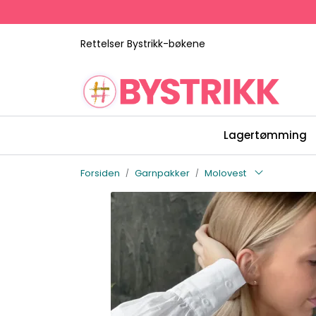
Skip to main content
Rettelser Bystrikk-bøkene
Lagertømming
Forsiden
Garnpakker
Molovest