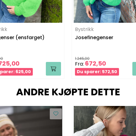
rikk
Bystrikk
sgenser (ensfarget)
Josefinegenser
00
1.245,00
725,00
672,50
Fra:
parer: 625,00
Du sparer: 572,50
ANDRE KJØPTE DETTE