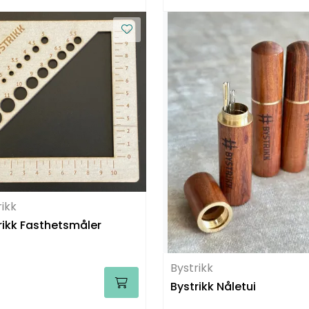
rikk
rikk Fasthetsmåler
Bystrikk
Bystrikk Nåletui