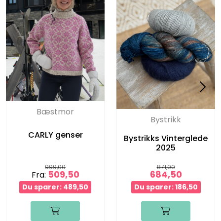
Bæstmor
Bystrikk
CARLY genser
Bystrikks Vinterglede
2025
999,00
871,00
509,50
684,50
Fra:
Du sparer: 489,50
Du sparer: 186,50