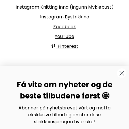
Instagram Knitting Inna (Ingunn Myklebust)
Instagram Bystrikk.no
Facebook
YouTube
Pinterest
BYSTRIKK-FORUMET
Få vite om nyheter og de
Bli medlem av Bystrikk-forumet vårt på Facebook og
møt både designere og teststrikkere, samt 31.000
beste tilbudene først 🤩
andre Bystrikkere som deler erfaringer, bilder og
inspirasjon.
Abonner på nyhetsbrevet vårt og motta
eksklusive tilbud og en stor dose
Bli medlem her.
strikkeinspirasjon hver uke!