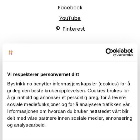
Facebook
YouTube
Pinterest
BYSTRIKK-FORUMET
Bli medlem av Bystrikk-forumet vårt på Facebook
Vi respekterer personvernet ditt
og møt både designere og teststrikkere, samt
Bystrikk.no benytter informasjonskapsler (cookies) for å
31.000 andre Bystrikkere som deler erfaringer,
gi deg den beste brukeropplevelsen. Cookies brukes for
bilder og inspirasjon.
å gi innhold og annonser et personlig preg, for å levere
sosiale mediefunksjoner og for å analysere trafikken vår.
Bli medlem her.
Informasjonen om hvordan du bruker nettstedet vårt blir
delt med våre partnere innen sosiale medier, annonsering
og analysearbeid.