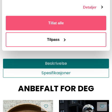
Detaljer
Gurusoft
Tillat alle
Størrelse
XS
S
M
L
XL
Tilpass
Beskrivelse
Spesifikasjoner
ANBEFALT FOR DEG