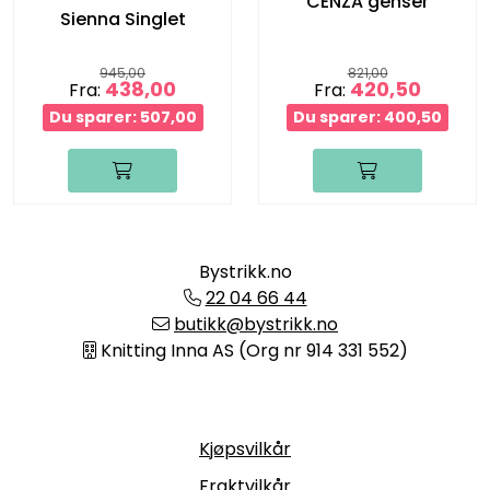
CENZA genser
Sienna Singlet
945,00
821,00
438,00
420,50
Fra:
Fra:
Du sparer: 507,00
Du sparer: 400,50
Bystrikk.no
22 04 66 44
butikk@bystrikk.no
Knitting Inna AS (Org nr 914 331 552)
Informasjon
Kjøpsvilkår
Fraktvilkår