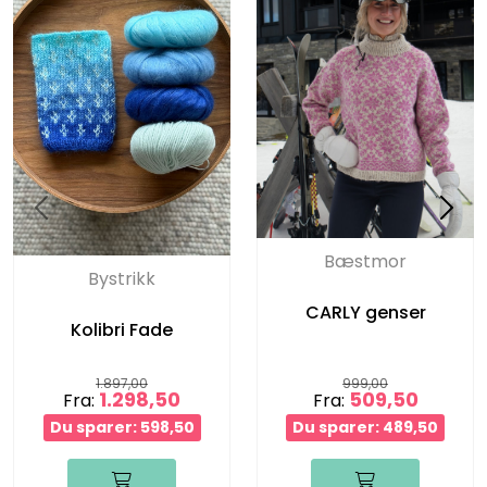
Bæstmor
Bystrikk
CARLY genser
Kolibri Fade
1.897,00
999,00
1.298,50
509,50
Fra:
Fra:
Du sparer: 598,50
Du sparer: 489,50