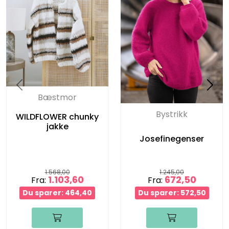
Bæstmor
Bystrikk
WILDFLOWER chunky
jakke
Josefinegenser
1.568,00
1.245,00
1.103,60
672,50
Fra:
Fra:
Du sparer: 464,40
Du sparer: 572,50