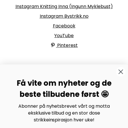
Instagram Knitting Inna (Ingunn Myklebust)
Instagram Bystrikk.no
Facebook
YouTube
Pinterest
BYSTRIKK-FORUMET
Få vite om nyheter og de
Bli medlem av Bystrikk-forumet vårt på Facebook og
møt både designere og teststrikkere, samt 31.000
beste tilbudene først 🤩
andre Bystrikkere som deler erfaringer, bilder og
inspirasjon.
Abonner på nyhetsbrevet vårt og motta
eksklusive tilbud og en stor dose
Bli medlem her.
strikkeinspirasjon hver uke!