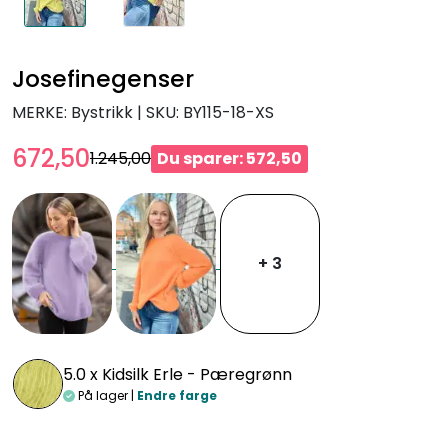
Josefinegenser
MERKE: Bystrikk
|
SKU:
BY115-18-XS
672,50
1.245,00
Du sparer: 572,50
+ 3
5.0 x
Kidsilk Erle - Pæregrønn
På lager |
Endre farge