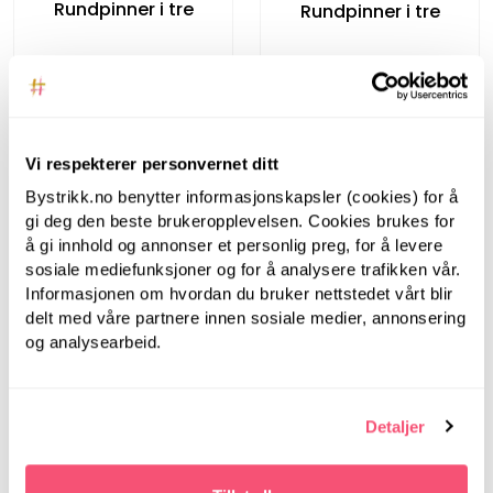
Rundpinner i tre
Rundpinner i tre
Vi respekterer personvernet ditt
Bystrikk.no benytter informasjonskapsler (cookies) for å
gi deg den beste brukeropplevelsen. Cookies brukes for
å gi innhold og annonser et personlig preg, for å levere
LanternMoon
sosiale mediefunksjoner og for å analysere trafikken vår.
Informasjonen om hvordan du bruker nettstedet vårt blir
Lantern Moon, 80 cm,
5.50 mm -
delt med våre partnere innen sosiale medier, annonsering
Rundpinner i tre
og analysearbeid.
Bystrikk
Bystrikk Målebånd
(Rosa)
Detaljer