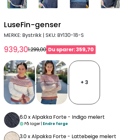
LuseFin-genser
MERKE: Bystrikk
|
SKU:
BY130-18-S
939,30
1.299,00
Du sparer: 359,70
+ 3
6.0 x
Alpakka Forte - Indigo melert
På lager |
Endre farge
3.0 x
Alpakka Forte - Lattebeige melert