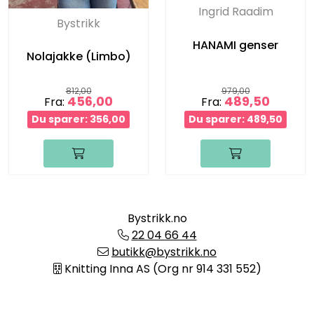
Ingrid Raadim
Bystrikk
HANAMI genser
Nolajakke (Limbo)
812,00
979,00
456,00
489,50
Fra:
Fra:
Du sparer: 356,00
Du sparer: 489,50
Bystrikk.no
22 04 66 44
butikk@bystrikk.no
Knitting Inna AS (Org nr 914 331 552)
Informasjon