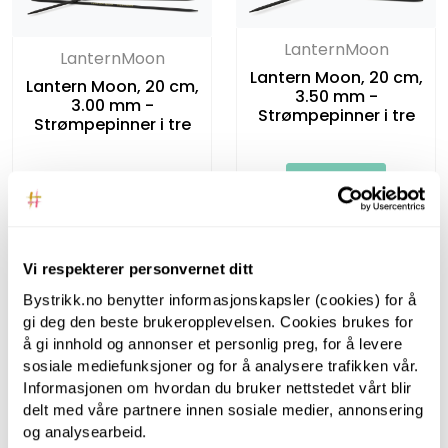
LanternMoon
LanternMoon
Lantern Moon, 20 cm,
Lantern Moon, 20 cm,
3.50 mm -
3.00 mm -
Strømpepinner i tre
Strømpepinner i tre
Vi respekterer personvernet ditt
Bystrikk.no benytter informasjonskapsler (cookies) for å
gi deg den beste brukeropplevelsen. Cookies brukes for
å gi innhold og annonser et personlig preg, for å levere
sosiale mediefunksjoner og for å analysere trafikken vår.
LanternMoon
Informasjonen om hvordan du bruker nettstedet vårt blir
LanternMoon
Lantern Moon, 40 cm,
delt med våre partnere innen sosiale medier, annonsering
Lantern Moon, 40 cm,
3.00 mm -
og analysearbeid.
3.50 mm -
Rundpinner i tre