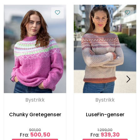
Bystrikk
Bystrikk
Chunky Gretegenser
LuseFin-genser
901,00
1.299,00
500,50
939,30
Fra:
Fra: