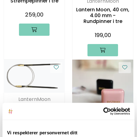
Strømpepinner i tre
LanternMoon
Lantern Moon, 40 cm,
259,00
4.00 mm -
Rundpinner i tre
199,00
LanternMoon
Lantern Moon, 80 cm,
4.00 mm -
Rundpinner i tre
Bystrikk
199,00
Vi respekterer personvernet ditt