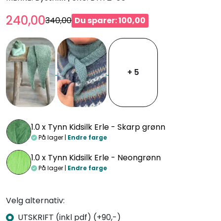
240,00
340,00
Du sparer: 100,00
+ 5
1.0 x
Tynn Kidsilk Erle - Skarp grønn
På lager |
Endre farge
1.0 x
Tynn Kidsilk Erle - Neongrønn
På lager |
Endre farge
Velg alternativ:
UTSKRIFT (inkl pdf) (+90,-)