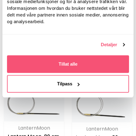
sosiale mediefunksjoner og for å analysere trafikken vår.
Informasjonen om hvordan du bruker nettstedet vårt blir
delt med våre partnere innen sosiale medier, annonsering
og analysearbeid.
LanternMoon
LanternMoon
Lantern Moon, 40 cm,
Lantern Moon, 40 cm,
Detaljer
3.00 mm -
3.50 mm -
Rundpinner i tre
Rundpinner i tre
Tillat alle
Tilpass
LanternMoon
LanternMoon