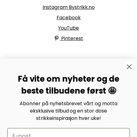
Instagram Bystrikk.no
Facebook
YouTube
Pinterest
BYSTRIKK-FORUMET
Få vite om nyheter og de
Bli medlem av Bystrikk-forumet vårt på Facebook og
møt både designere og teststrikkere, samt 31.000
beste tilbudene først 🤩
andre Bystrikkere som deler erfaringer, bilder og
inspirasjon.
Abonner på nyhetsbrevet vårt og motta
eksklusive tilbud og en stor dose
Bli medlem her.
strikkeinspirasjon hver uke!