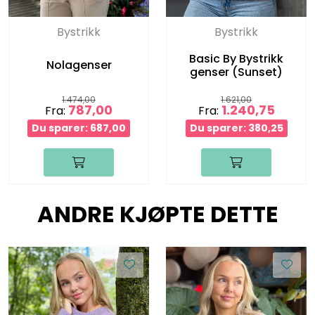
Bystrikk
Bystrikk
Basic By Bystrikk
Nolagenser
genser (Sunset)
1.474,00
1.621,00
787,00
1.240,75
Fra:
Fra:
Du sparer: 687,00
Du sparer: 380,25
ANDRE KJØPTE DETTE