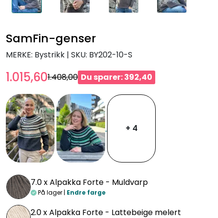
SamFin-genser
MERKE: Bystrikk
|
SKU:
BY202-10-S
1.015,60
1.408,00
Du sparer: 392,40
+ 4
7.0 x
Alpakka Forte - Muldvarp
På lager |
Endre farge
2.0 x
Alpakka Forte - Lattebeige melert