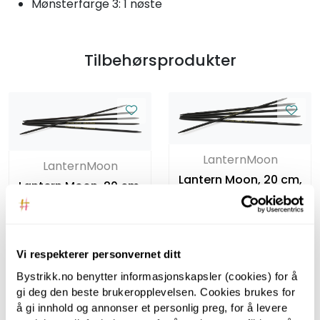
Mønsterfarge 3: 1 nøste
Tilbehørsprodukter
LanternMoon
LanternMoon
Lantern Moon, 20 cm,
Lantern Moon, 20 cm,
3.50 mm -
3.00 mm -
Strømpepinner i tre
Strømpepinner i tre
Vi respekterer personvernet ditt
Bystrikk.no benytter informasjonskapsler (cookies) for å
gi deg den beste brukeropplevelsen. Cookies brukes for
å gi innhold og annonser et personlig preg, for å levere