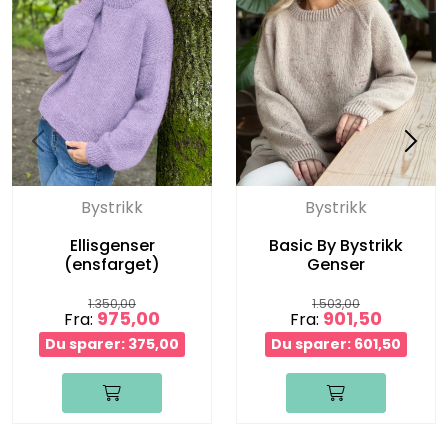
Bystrikk
Bystrikk
Ellisgenser
Basic By Bystrikk
(ensfarget)
Genser
1.350,00
1.503,00
975,00
901,50
Fra:
Fra:
Du sparer: 375,00
Du sparer: 601,50