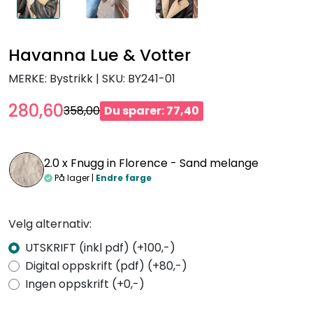
Havanna Lue & Votter
MERKE: Bystrikk
|
SKU:
BY241-01
280,60
358,00
Du sparer: 77,40
2.0 x
Fnugg in Florence - Sand melange
På lager |
Endre farge
Velg alternativ:
UTSKRIFT (inkl pdf) (+100,-)
Digital oppskrift (pdf) (+80,-)
Ingen oppskrift (+0,-)