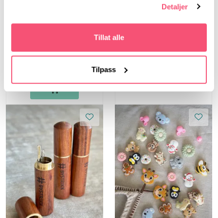
Detaljer
Bystrikk
149,00
Bystrikk Maskewire
Tillat alle
(sett a 6 stk)
69,00
Tilpass