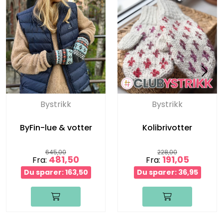
Bystrikk
Bystrikk
ByFin-lue & votter
Kolibrivotter
645,00
228,00
481,50
191,05
Fra:
Fra:
Du sparer: 163,50
Du sparer: 36,95