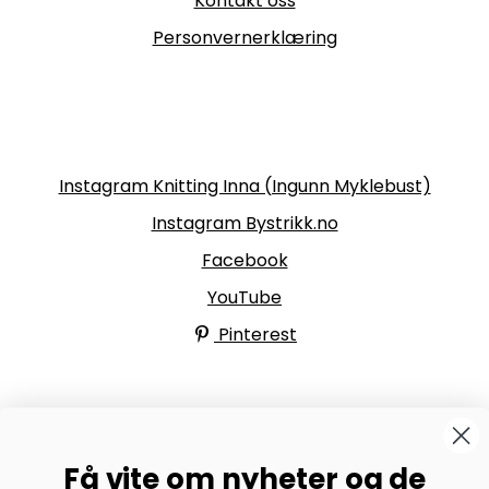
Kontakt oss
Personvernerklæring
Følg oss
Instagram Knitting Inna (Ingunn Myklebust)
Instagram Bystrikk.no
Facebook
YouTube
Pinterest
BYSTRIKK-FORUMET
Få vite om nyheter og de
Bli medlem av Bystrikk-forumet vårt på Facebook og