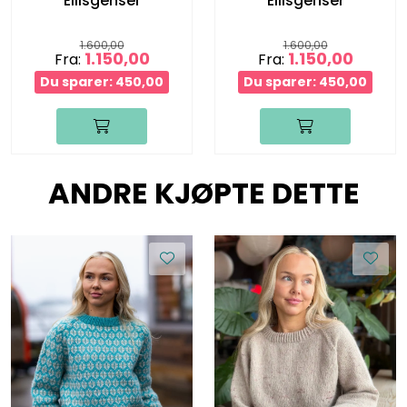
Ellisgenser
Ellisgenser
1.600,00
1.600,00
1.150,00
1.150,00
Fra:
Fra:
Du sparer: 450,00
Du sparer: 450,00
ANDRE KJØPTE DETTE