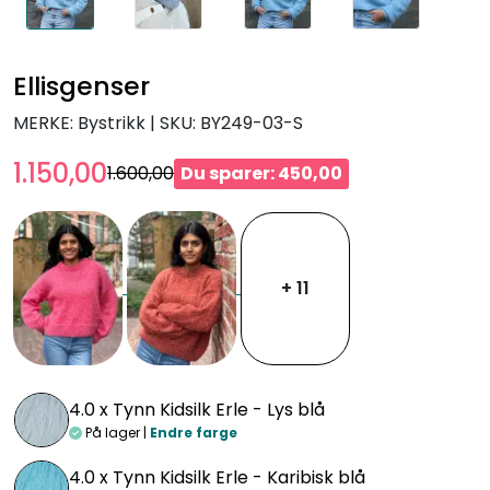
Ellisgenser
MERKE: Bystrikk
|
SKU:
BY249-03-S
1.150,00
1.600,00
Du sparer: 450,00
+ 11
4.0 x
Tynn Kidsilk Erle - Lys blå
På lager |
Endre farge
4.0 x
Tynn Kidsilk Erle - Karibisk blå