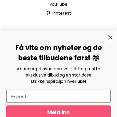
YouTube
Pinterest
BYSTRIKK-FORUMET
Få vite om nyheter og de
Bli medlem av Bystrikk-forumet vårt på Facebook og
møt både designere og teststrikkere, samt 31.000
beste tilbudene først 🤩
andre Bystrikkere som deler erfaringer, bilder og
inspirasjon.
Abonner på nyhetsbrevet vårt og motta
eksklusive tilbud og en stor dose
Bli medlem her.
strikkeinspirasjon hver uke!
Meld inn