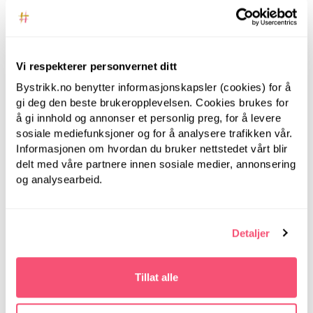
Vi respekterer personvernet ditt
Bystrikk.no benytter informasjonskapsler (cookies) for å
gi deg den beste brukeropplevelsen. Cookies brukes for
å gi innhold og annonser et personlig preg, for å levere
sosiale mediefunksjoner og for å analysere trafikken vår.
LanternMoon
LanternMoon
Informasjonen om hvordan du bruker nettstedet vårt blir
Lantern Moon, 80 cm,
Lantern Moon, 80 cm,
delt med våre partnere innen sosiale medier, annonsering
5.00 mm -
4.00 mm -
og analysearbeid.
Rundpinner i tre
Rundpinner i tre
Detaljer
Tillat alle