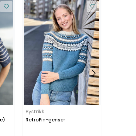
Bystrikk
Bystrikk
e)
RetroFin-genser
Kolibrigen