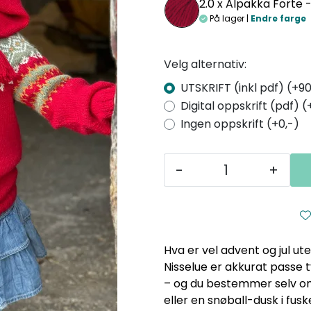
2.0 x
Alpakka Forte 
På lager |
Endre farge
Velg alternativ:
UTSKRIFT (inkl pdf) (+90
Digital oppskrift (pdf) (
Ingen oppskrift (+0,-)
-
+
Hva er vel advent og jul ut
Nisselue er akkurat passe t
– og du bestemmer selv o
eller en snøball-dusk i fusk