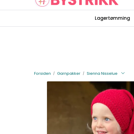
Skip to main content
Lagertømming
Rettelser Bystrikk-bøkene
Forsiden
Garnpakker
Sienna Nisselue