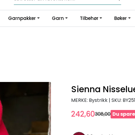
Fri frakt fra kr 1200,-
Garnpakker
Garn
Tilbehør
Bøker
Sienna Nisselu
MERKE: Bystrikk
|
SKU:
BY25
242,60
308,00
Du spare