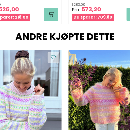
0
1.283,00
526,00
573,20
Fra:
parer: 218,00
Du sparer: 709,80
ANDRE KJØPTE DETTE