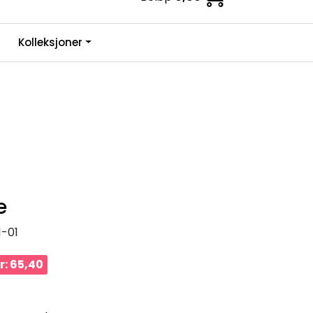
0
Kolleksjoner
Infosenter
Favoritter
Logg inn
e
1-01
r: 65,40