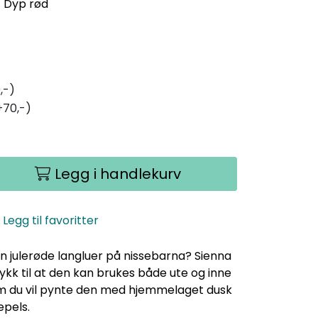
- Dyp rød
,-)
+70,-)
Legg i handlekurv
Legg til favoritter
en julerøde langluer på nissebarna? Sienna
ykk til at den kan brukes både ute og inne
m du vil pynte den med hjemmelaget dusk
epels.