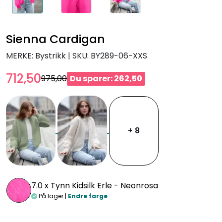
Sienna Cardigan
MERKE: Bystrikk
|
SKU:
BY289-06-XXS
712,50
975,00
Du sparer: 262,50
+ 8
7.0 x
Tynn Kidsilk Erle - Neonrosa
På lager |
Endre farge