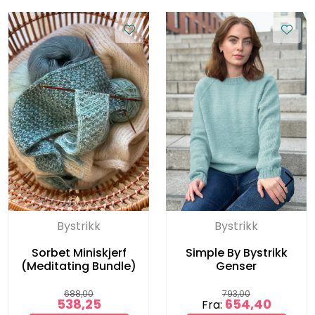
Bystrikk
Bystrikk
Sorbet Miniskjerf
Simple By Bystrikk
(Meditating Bundle)
Genser
688,00
793,00
538,25
654,40
Fra: