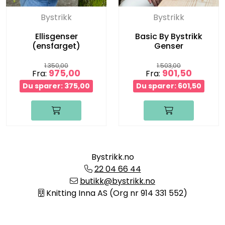
Bystrikk
Bystrikk
Ellisgenser
Basic By Bystrikk
(ensfarget)
Genser
1.350,00
1.503,00
975,00
901,50
Fra:
Fra:
Du sparer: 375,00
Du sparer: 601,50
Bystrikk.no
22 04 66 44
butikk@bystrikk.no
Knitting Inna AS (Org nr 914 331 552)
Informasjon