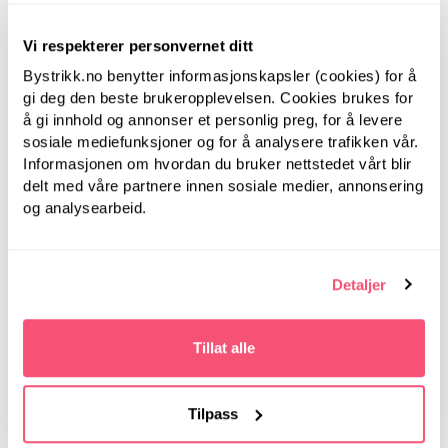
Vi respekterer personvernet ditt
Bystrikk.no benytter informasjonskapsler (cookies) for å
gi deg den beste brukeropplevelsen. Cookies brukes for
LanternMoon
LanternMoon
å gi innhold og annonser et personlig preg, for å levere
Lantern Moon, 20 cm,
sosiale mediefunksjoner og for å analysere trafikken vår.
Lantern Moon, 20 cm,
3.50 mm -
Informasjonen om hvordan du bruker nettstedet vårt blir
3.00 mm -
Strømpepinner i tre
Strømpepinner i tre
delt med våre partnere innen sosiale medier, annonsering
og analysearbeid.
Detaljer
Tillat alle
Tilpass