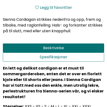
Legg til favoritter
Sienna Cardiagan strikkes nedenfra og opp, frem og
tilbake, med raglanfelling. Hals- og forkanter strikkes
på til slutt, med eller uten knapphull.
Beskrivelse
Spesifikasjoner
En lett og delikat cardigan er et must til
sommergarderoben, enten det er over en florlett
kjole eller til shorts eller jeans. I Sienna Cardigan
har vi tatt med oss den enkle, men utrolig lekre,
perlestrukturen fra Sienna-serien vår, og vi elsker
resultatet!
Størrelser:
XXS - XS - S - M - L - XL - XXL - XXXL