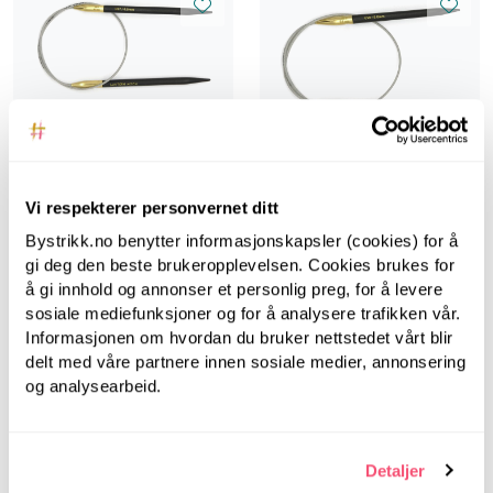
LanternMoon
LanternMoon
Lantern Moon, 40 cm,
4.50 mm -
Lantern Moon, 40 cm,
Rundpinner i tre
Vi respekterer personvernet ditt
5.00 mm -
Rundpinner i tre
Bystrikk.no benytter informasjonskapsler (cookies) for å
gi deg den beste brukeropplevelsen. Cookies brukes for
å gi innhold og annonser et personlig preg, for å levere
sosiale mediefunksjoner og for å analysere trafikken vår.
Informasjonen om hvordan du bruker nettstedet vårt blir
delt med våre partnere innen sosiale medier, annonsering
og analysearbeid.
Detaljer
LanternMoon