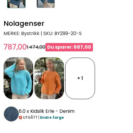
Nolagenser
MERKE: Bystrikk
|
SKU:
BY299-20-S
787,00
1.474,00
Du sparer: 687,00
+ 1
6.0 x
Kidsilk Erle - Denim
UTGÅTT |
Endre farge