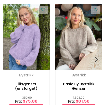
Bystrikk
Bystrikk
Ellisgenser
Basic By Bystrikk
(ensfarget)
Genser
1.350,00
1.503,00
975,00
901,50
Fra:
Fra: