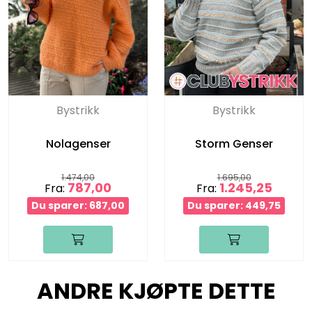
Bystrikk
Bystrikk
Nolagenser
Storm Genser
1.474,00
1.695,00
787,00
1.245,25
Fra:
Fra:
Du sparer: 687,00
Du sparer: 449,75
ANDRE KJØPTE DETTE