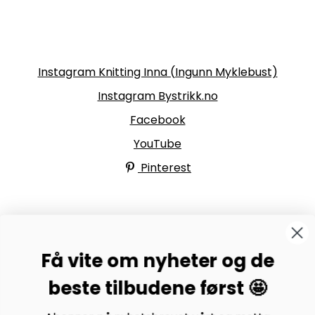
Følg oss
Instagram Knitting Inna (Ingunn Myklebust)
Instagram Bystrikk.no
Facebook
YouTube
Pinterest
BYSTRIKK-FORUMET
Få vite om nyheter og de
Bli medlem av Bystrikk-forumet vårt på Facebook og
møt både designere og teststrikkere, samt 31.000
beste tilbudene først 🤩
andre Bystrikkere som deler erfaringer, bilder og
inspirasjon.