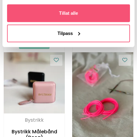
LanternMoon
Lantern Moon, 80 cm,
Lantern Moon, 80 cm,
5.00 mm -
Tillat alle
4.50 mm -
Rundpinner i tre
Rundpinner i tre
Tilpass
Bystrikk
Bystrikk Målebånd