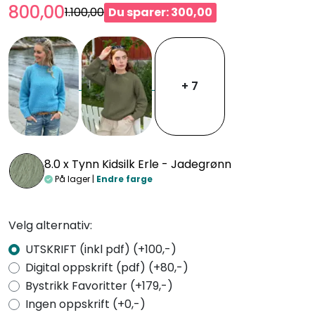
800,00
1.100,00
Du sparer: 300,00
+ 7
8.0 x
Tynn Kidsilk Erle - Jadegrønn
På lager |
Endre farge
Velg alternativ:
UTSKRIFT (inkl pdf) (+100,-)
Digital oppskrift (pdf) (+80,-)
Bystrikk Favoritter (+179,-)
Ingen oppskrift (+0,-)