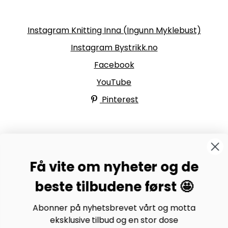
Følg oss
Instagram Knitting Inna (Ingunn Myklebust)
Instagram Bystrikk.no
Facebook
YouTube
Pinterest
BYSTRIKK-FORUMET
Få vite om nyheter og de
Bli medlem av Bystrikk-forumet vårt på Facebook og
møt både designere og teststrikkere, samt 31.000
beste tilbudene først 🤩
andre Bystrikkere som deler erfaringer, bilder og
inspirasjon.
Abonner på nyhetsbrevet vårt og motta
eksklusive tilbud og en stor dose
Bli medlem her.