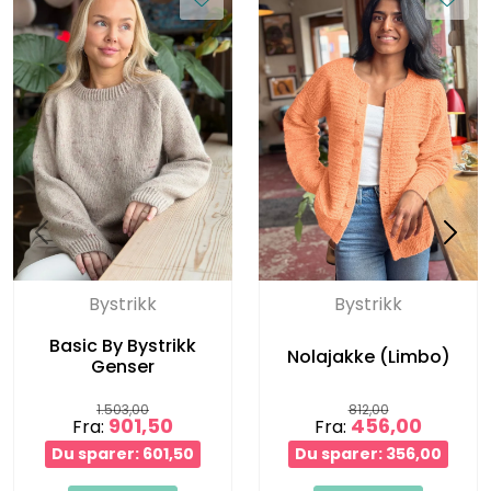
Bystrikk
Bystrikk
Basic By Bystrikk
Nolajakke (Limbo)
Genser
1.503,00
812,00
901,50
456,00
Fra:
Fra:
Du sparer: 601,50
Du sparer: 356,00