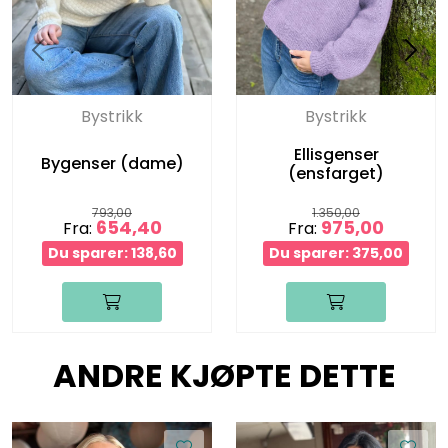
Bystrikk
Bystrikk
Ellisgenser
Bygenser (dame)
(ensfarget)
793,00
1.350,00
654,40
975,00
Fra:
Fra:
Du sparer: 138,60
Du sparer: 375,00
ANDRE KJØPTE DETTE