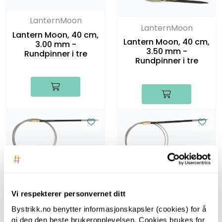
LanternMoon
LanternMoon
Lantern Moon, 40 cm,
Lantern Moon, 40 cm,
3.00 mm -
3.50 mm -
Rundpinner i tre
Rundpinner i tre
LanternMoon
LanternMoon
Lantern Moon, 80 cm,
Lantern Moon, 80 cm,
Vi respekterer personvernet ditt
3.00 mm -
3.50 mm -
Bystrikk.no benytter informasjonskapsler (cookies) for å
Rundpinner i tre
Rundpinner i tre
gi deg den beste brukeropplevelsen. Cookies brukes for