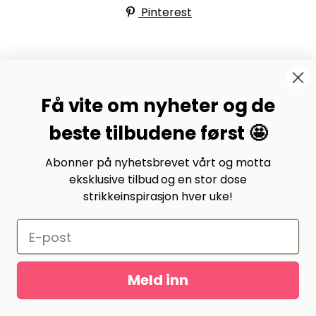
Pinterest
BYSTRIKK-FORUMET
Få vite om nyheter og de
Bli medlem av Bystrikk-forumet vårt på Facebook og
møt både designere og teststrikkere, samt 31.000
beste tilbudene først 🤩
andre Bystrikkere som deler erfaringer, bilder og
inspirasjon.
Abonner på nyhetsbrevet vårt og motta
eksklusive tilbud og en stor dose
Bli medlem her.
strikkeinspirasjon hver uke!
Meld inn
Gurusoft