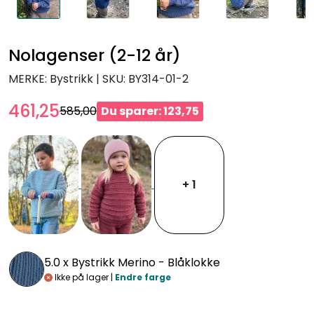
Nolagenser (2-12 år)
MERKE: Bystrikk
|
SKU:
BY314-01-2
461,25
585,00
Du sparer: 123,75
+ 1
5.0 x
Bystrikk Merino - Blåklokke
Ikke på lager |
Endre farge