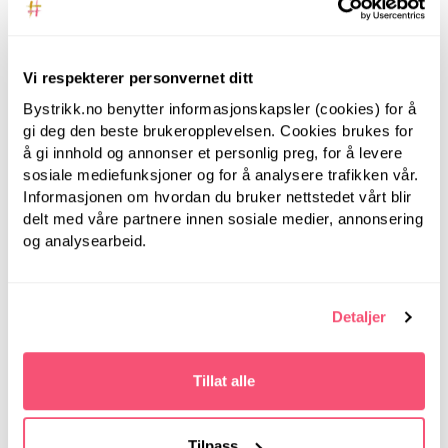
Vi respekterer personvernet ditt
Bystrikk.no benytter informasjonskapsler (cookies) for å
gi deg den beste brukeropplevelsen. Cookies brukes for
LanternMoon
å gi innhold og annonser et personlig preg, for å levere
Lantern Moon, 20 cm,
sosiale mediefunksjoner og for å analysere trafikken vår.
LanternMoon
4.50 mm -
Informasjonen om hvordan du bruker nettstedet vårt blir
Strømpepinner i tre
Lantern Moon, 40 cm,
delt med våre partnere innen sosiale medier, annonsering
4.50 mm -
og analysearbeid.
Rundpinner i tre
Detaljer
Tillat alle
Tilpass