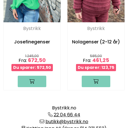
Bystrikk
Bystrikk
Josefinegenser
Nolagenser (2-12 år)
1.245,00
585,00
672,50
461,25
Fra:
Fra:
Du sparer: 572,50
Du sparer: 123,75
Bystrikk.no
22 04 66 44
butikk@bystrikk.no