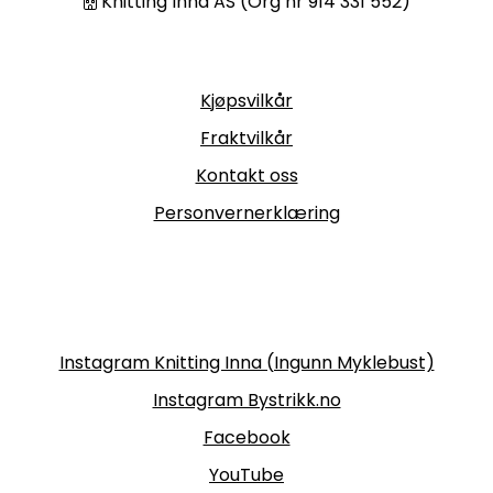
Knitting Inna AS (Org nr 914 331 552)
Informasjon
Kjøpsvilkår
Fraktvilkår
Kontakt oss
Personvernerklæring
Følg oss
Instagram Knitting Inna (Ingunn Myklebust)
Instagram Bystrikk.no
Facebook
YouTube