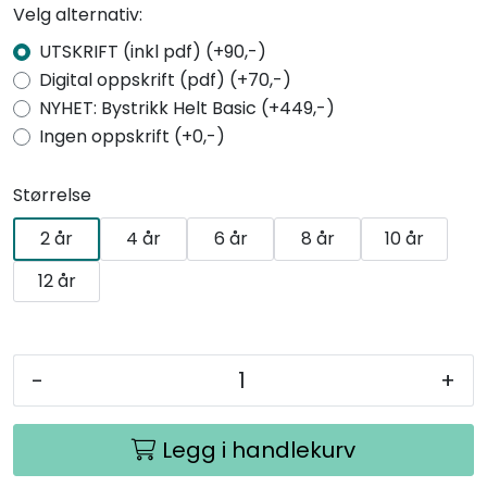
Velg alternativ:
UTSKRIFT (inkl pdf) (+90,-)
Digital oppskrift (pdf) (+70,-)
NYHET: Bystrikk Helt Basic (+449,-)
Ingen oppskrift (+0,-)
Størrelse
2 år
4 år
6 år
8 år
10 år
12 år
-
+
Legg i handlekurv