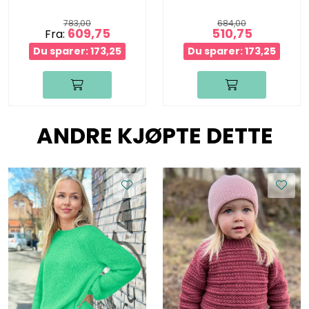
783,00
684,00
609,75
510,75
Fra:
Du sparer: 173,25
Du sparer: 173,25
ANDRE KJØPTE DETTE