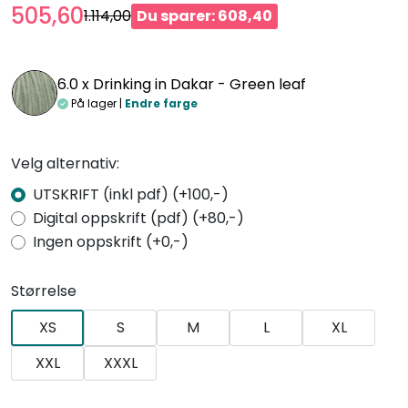
505,60
1.114,00
Du sparer: 608,40
6.0 x
Drinking in Dakar - Green leaf
På lager |
Endre farge
Velg alternativ:
UTSKRIFT (inkl pdf) (+100,-)
Digital oppskrift (pdf) (+80,-)
Ingen oppskrift (+0,-)
Størrelse
XS
S
M
L
XL
XXL
XXXL