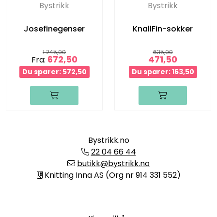
Bystrikk
Bystrikk
Josefinegenser
KnallFin-sokker
1.245,00
635,00
672,50
471,50
Fra:
Du sparer: 572,50
Du sparer: 163,50
Bystrikk.no
22 04 66 44
butikk@bystrikk.no
Knitting Inna AS (Org nr 914 331 552)
Informasjon