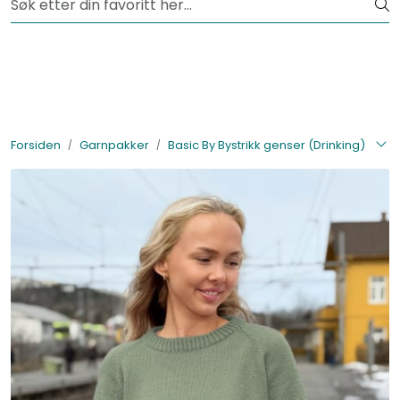
Skip to main content
Fri frakt fra kr 1200,-
Lagertømming
Garnpakker
Forsiden
Garnpakker
Basic By Bystrikk genser (Drinking)
Garn
Tilbehør
Bøker
Kolleksjoner