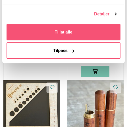
Bystrikk
Detaljer
Bystrikk Målebånd
(Rosa)
Tillat alle
Bystrikk
Bystrikk Maskewire
(sett a 6 stk)
Tilpass