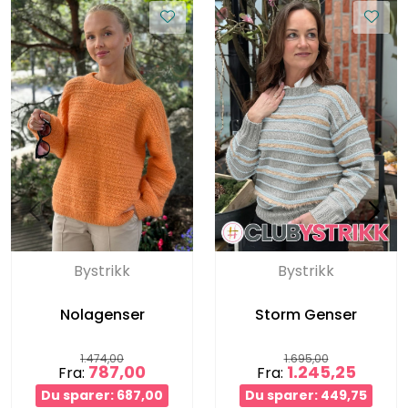
Bystrikk
Bystrikk
Nolagenser
Storm Genser
1.474,00
1.695,00
787,00
1.245,25
Fra:
Fra:
Du sparer: 687,00
Du sparer: 449,75