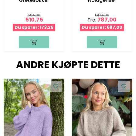
Gretesokker
Nolagenser
684,00
1.474,00
510,75
787,00
Fra:
Du sparer: 173,25
Du sparer: 687,00
ANDRE KJØPTE DETTE