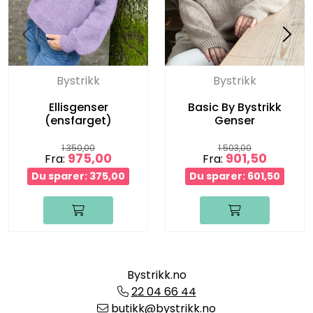
Bystrikk
Bystrikk
Ellisgenser
Basic By Bystrikk
(ensfarget)
Genser
1.350,00
1.503,00
975,00
901,50
Fra:
Fra:
Du sparer: 375,00
Du sparer: 601,50
Bystrikk.no
22 04 66 44
butikk@bystrikk.no