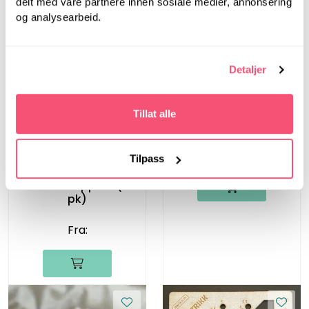
delt med våre partnere innen sosiale medier, annonsering
og analysearbeid.
Detaljer
Bystrikk
Tillat alle
Bystrikk Målebånd
(Rosa)
Bystrikk
Tilpass
Bystrikks
Maskestoppere (2
pk)
Fra: