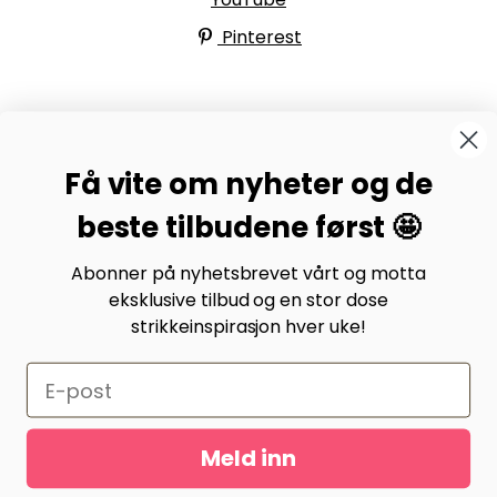
Pinterest
BYSTRIKK-FORUMET
Få vite om nyheter og de
Bli medlem av Bystrikk-forumet vårt på Facebook og
møt både designere og teststrikkere, samt 31.000
beste tilbudene først 🤩
andre Bystrikkere som deler erfaringer, bilder og
inspirasjon.
Abonner på nyhetsbrevet vårt og motta
eksklusive tilbud og en stor dose
Bli medlem her.
strikkeinspirasjon hver uke!
Meld inn