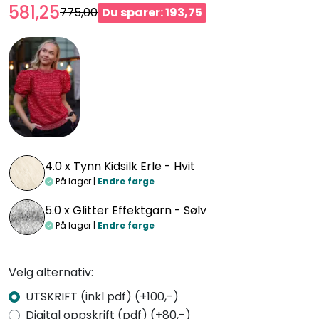
581,25
775,00
Du sparer: 193,75
4.0 x
Tynn Kidsilk Erle - Hvit
På lager |
Endre farge
5.0 x
Glitter Effektgarn - Sølv
På lager |
Endre farge
Velg alternativ:
UTSKRIFT (inkl pdf) (+100,-)
Digital oppskrift (pdf) (+80,-)