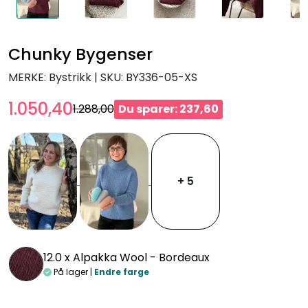
Chunky Bygenser
MERKE: Bystrikk
|
SKU:
BY336-05-XS
1.050,40
1.288,00
Du sparer: 237,60
+ 5
12.0 x
Alpakka Wool - Bordeaux
På lager |
Endre farge