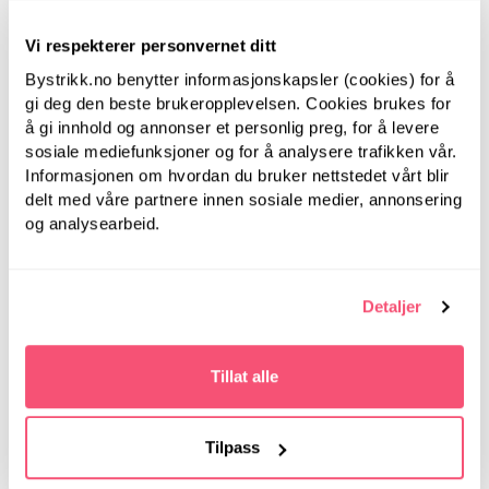
Vi respekterer personvernet ditt
Bystrikk.no benytter informasjonskapsler (cookies) for å
gi deg den beste brukeropplevelsen. Cookies brukes for
LanternMoon
LanternMoon
å gi innhold og annonser et personlig preg, for å levere
Lantern Moon, 80 cm,
sosiale mediefunksjoner og for å analysere trafikken vår.
Lantern Moon, 80 cm,
4.00 mm -
4.50 mm -
Informasjonen om hvordan du bruker nettstedet vårt blir
Rundpinner i tre
Rundpinner i tre
delt med våre partnere innen sosiale medier, annonsering
og analysearbeid.
Detaljer
Tillat alle
Tilpass