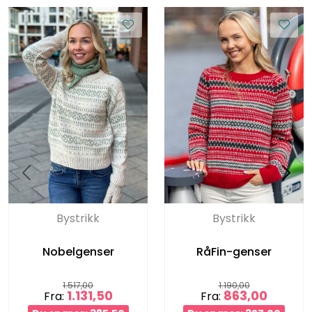
Bystrikk
Bystrikk
Nobelgenser
RåFin-genser
1.517,00
1.190,00
1.131,50
863,00
Fra:
Fra: