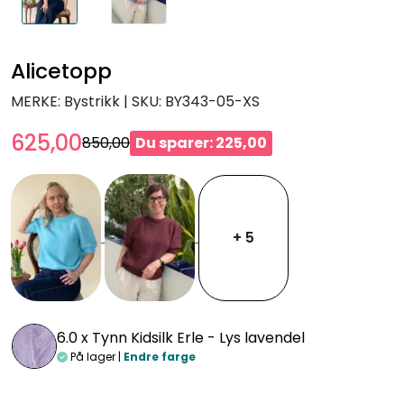
Alicetopp
MERKE: Bystrikk
|
SKU:
BY343-05-XS
625,00
850,00
Du sparer: 225,00
+ 5
6.0 x
Tynn Kidsilk Erle - Lys lavendel
På lager |
Endre farge