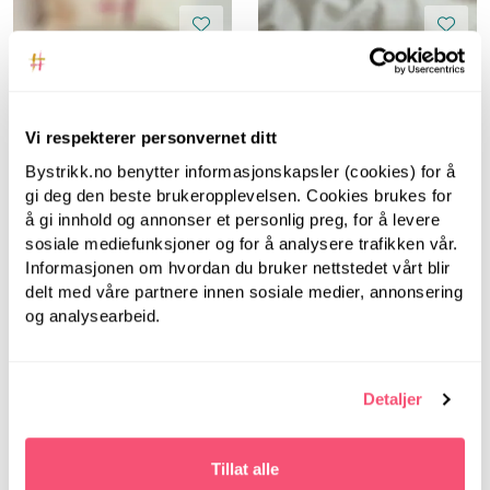
Vi respekterer personvernet ditt
Bystrikk.no benytter informasjonskapsler (cookies) for å
gi deg den beste brukeropplevelsen. Cookies brukes for
å gi innhold og annonser et personlig preg, for å levere
Bystrikk
sosiale mediefunksjoner og for å analysere trafikken vår.
Informasjonen om hvordan du bruker nettstedet vårt blir
Bystrikk Målebånd
delt med våre partnere innen sosiale medier, annonsering
(Rosa)
og analysearbeid.
Bystrikk
Bystrikk Maskewire
(sett a 6 stk)
Detaljer
Tillat alle