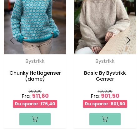
Bystrikk
Bystrikk
Chunky Hatlagenser
Basic By Bystrikk
(dame)
Genser
688,00
1.503,00
511,60
901,50
Fra:
Fra:
Du sparer: 176,40
Du sparer: 601,50