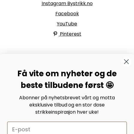
Instagram Bystrikk.no
Facebook
YouTube
Pinterest
BYSTRIKK-FORUMET
Få vite om nyheter og de
Bli medlem av Bystrikk-forumet vårt på Facebook og
møt både designere og teststrikkere, samt 31.000
beste tilbudene først 🤩
andre Bystrikkere som deler erfaringer, bilder og
inspirasjon.
Abonner på nyhetsbrevet vårt og motta
eksklusive tilbud og en stor dose
Bli medlem her.
strikkeinspirasjon hver uke!