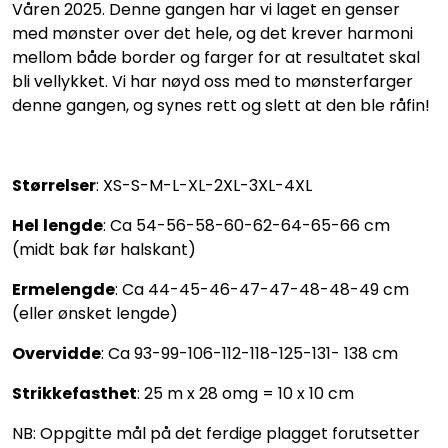
Våren 2025. Denne gangen har vi laget en genser
med mønster over det hele, og det krever harmoni
mellom både border og farger for at resultatet skal
bli vellykket. Vi har nøyd oss med to mønsterfarger
denne gangen, og synes rett og slett at den ble råfin!
Størrelser
: XS-S-M-L-XL-2XL-3XL-4XL
Hel
lengde
: Ca 54-56-58-60-62-64-65-66 cm
(midt bak før halskant)
Ermelengde
: Ca 44-45-46-47-47-48-48-49 cm
(eller ønsket lengde)
Overvidde
: Ca 93-99-106-112-118-125-131- 138 cm
Strikkefasthet
: 25 m x 28 omg = 10 x 10 cm
NB: Oppgitte mål på det ferdige plagget forutsetter