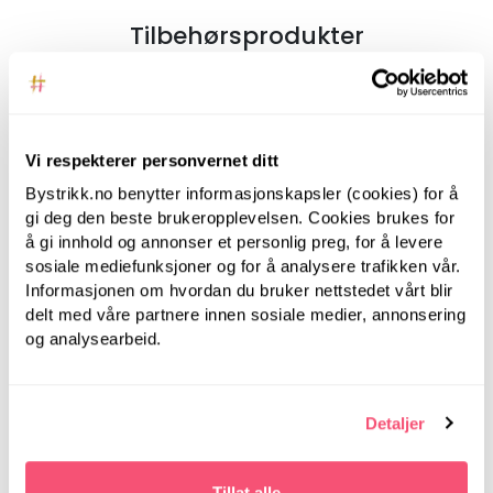
Tilbehørsprodukter
Vi respekterer personvernet ditt
LanternMoon
Bystrikk.no benytter informasjonskapsler (cookies) for å
LanternMoon
Lantern Moon, 20 cm,
gi deg den beste brukeropplevelsen. Cookies brukes for
Lantern Moon, 20 cm,
3.50 mm -
å gi innhold og annonser et personlig preg, for å levere
3.00 mm -
Strømpepinner i tre
sosiale mediefunksjoner og for å analysere trafikken vår.
Strømpepinner i tre
Informasjonen om hvordan du bruker nettstedet vårt blir
delt med våre partnere innen sosiale medier, annonsering
og analysearbeid.
Detaljer
Tillat alle