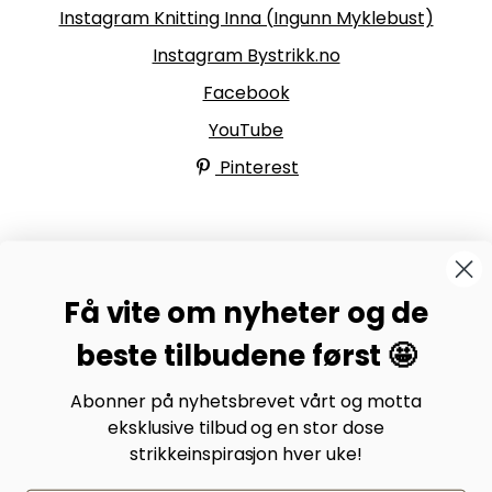
Instagram Knitting Inna (Ingunn Myklebust)
Instagram Bystrikk.no
Facebook
YouTube
Pinterest
BYSTRIKK-FORUMET
Få vite om nyheter og de
Bli medlem av Bystrikk-forumet vårt på Facebook og
møt både designere og teststrikkere, samt 31.000
beste tilbudene først 🤩
andre Bystrikkere som deler erfaringer, bilder og
inspirasjon.
Abonner på nyhetsbrevet vårt og motta
eksklusive tilbud og en stor dose
Bli medlem her.
strikkeinspirasjon hver uke!