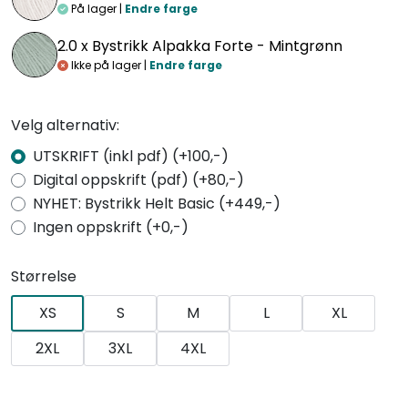
På lager |
Endre farge
2.0 x
Bystrikk Alpakka Forte - Mintgrønn
Ikke på lager |
Endre farge
Velg alternativ:
UTSKRIFT (inkl pdf) (+100,-)
Digital oppskrift (pdf) (+80,-)
NYHET: Bystrikk Helt Basic (+449,-)
Ingen oppskrift (+0,-)
Størrelse
XS
S
M
L
XL
2XL
3XL
4XL