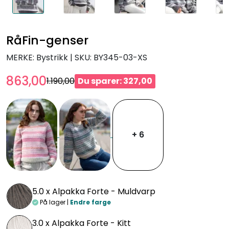
RåFin-genser
MERKE: Bystrikk
|
SKU:
BY345-03-XS
863,00
1.190,00
Du sparer: 327,00
+ 6
5.0 x
Alpakka Forte - Muldvarp
På lager |
Endre farge
3.0 x
Alpakka Forte - Kitt