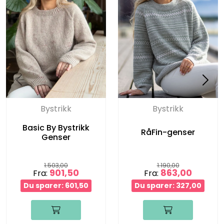
Bystrikk
Bystrikk
Basic By Bystrikk
RåFin-genser
Genser
1.503,00
1.190,00
901,50
863,00
Fra:
Fra:
Du sparer: 601,50
Du sparer: 327,00