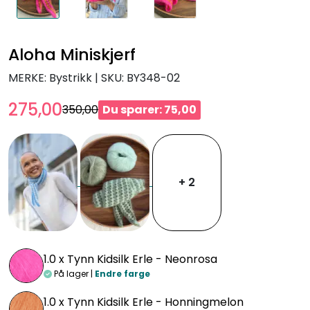
Aloha Miniskjerf
MERKE: Bystrikk
|
SKU:
BY348-02
275,00
350,00
Du sparer: 75,00
+ 2
1.0 x
Tynn Kidsilk Erle - Neonrosa
På lager |
Endre farge
1.0 x
Tynn Kidsilk Erle - Honningmelon