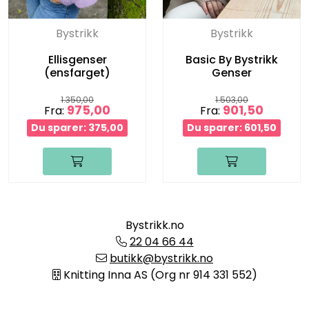
Bystrikk
Bystrikk
Ellisgenser
Basic By Bystrikk
(ensfarget)
Genser
1.350,00
1.503,00
975,00
901,50
Fra:
Fra:
Du sparer: 375,00
Du sparer: 601,50
Bystrikk.no
22 04 66 44
butikk@bystrikk.no
Knitting Inna AS (Org nr 914 331 552)