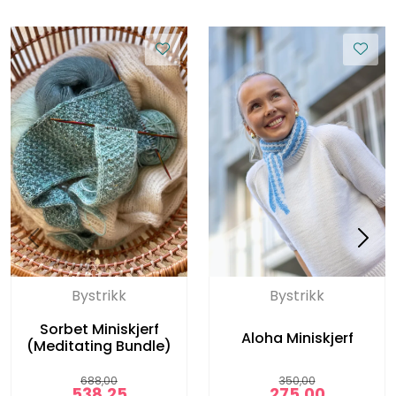
Bystrikk
Bystrikk
Sorbet Miniskjerf
Aloha Miniskjerf
(Meditating Bundle)
688,00
350,00
538,25
275,00