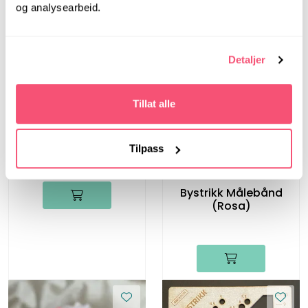
og analysearbeid.
Detaljer
LanternMoon
Tillat alle
Lantern Moon, 80 cm,
4.00 mm -
Rundpinner i tre
Tilpass
Bystrikk
Bystrikk Målebånd
(Rosa)