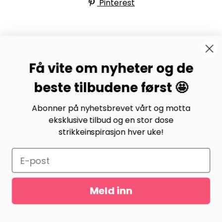
Pinterest
BYSTRIKK-FORUMET
Få vite om nyheter og de
Bli medlem av Bystrikk-forumet vårt på Facebook og
møt både designere og teststrikkere, samt 31.000
beste tilbudene først 🤩
andre Bystrikkere som deler erfaringer, bilder og
inspirasjon.
Abonner på nyhetsbrevet vårt og motta
eksklusive tilbud og en stor dose
Bli medlem her.
strikkeinspirasjon hver uke!
Meld inn
Gurusoft