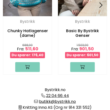
Bystrikk
Bystrikk
Chunky Hatlagenser
Basic By Bystrikk
(dame)
Genser
688,00
1.503,00
511,60
901,50
Fra:
Fra:
Du sparer: 176,40
Du sparer: 601,50
Bystrikk.no
22 04 66 44
butikk@bystrikk.no
Knitting Inna AS (Org nr 914 331 552)