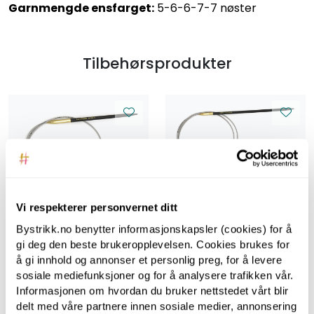
Garnmengde ensfarget:
5-6-6-7-7 nøster
Tilbehørsprodukter
LanternMoon
Vi respekterer personvernet ditt
LanternMoon
Lantern Moon, 80 cm,
3.50 mm -
Bystrikk.no benytter informasjonskapsler (cookies) for å
Lantern Moon, 40 cm,
Rundpinner i tre
gi deg den beste brukeropplevelsen. Cookies brukes for
3.50 mm -
Rundpinner i tre
å gi innhold og annonser et personlig preg, for å levere
sosiale mediefunksjoner og for å analysere trafikken vår.
Informasjonen om hvordan du bruker nettstedet vårt blir
delt med våre partnere innen sosiale medier, annonsering