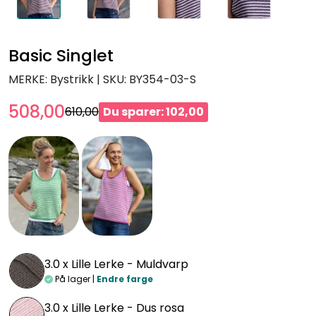
Basic Singlet
MERKE: Bystrikk
|
SKU:
BY354-03-S
508,00
610,00
Du sparer: 102,00
3.0 x
Lille Lerke - Muldvarp
På lager |
Endre farge
3.0 x
Lille Lerke - Dus rosa