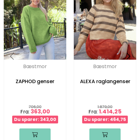
Bæstmor
Bæstmor
ZAPHOD genser
ALEXA raglangenser
706,00
1.879,00
363,00
1.414,25
Fra:
Fra:
Du sparer: 343,00
Du sparer: 464,75