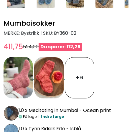
Mumbaisokker
MERKE: Bystrikk
|
SKU:
BY360-02
411,75
524,00
Du sparer: 112,25
+ 6
1.0 x
Meditating in Mumbai - Ocean print
På lager |
Endre farge
1.0 x
Tynn Kidsilk Erle - Isblå