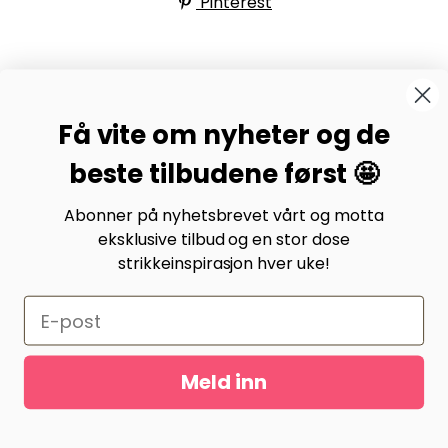
Pinterest
BYSTRIKK-FORUMET
Få vite om nyheter og de
Bli medlem av Bystrikk-forumet vårt på Facebook og
møt både designere og teststrikkere, samt 31.000
beste tilbudene først 🤩
andre Bystrikkere som deler erfaringer, bilder og
inspirasjon.
Abonner på nyhetsbrevet vårt og motta
eksklusive tilbud og en stor dose
Bli medlem her.
strikkeinspirasjon hver uke!
Meld inn
Gurusoft