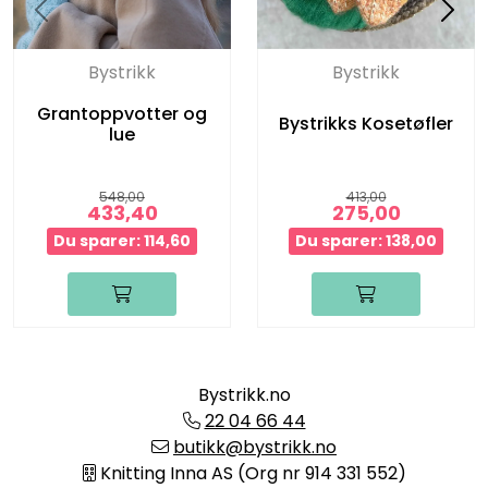
Bystrikk
Bystrikk
Grantoppvotter og
Bystrikks Kosetøfler
lue
548,00
413,00
433,40
275,00
Du sparer: 114,60
Du sparer: 138,00
Bystrikk.no
22 04 66 44
butikk@bystrikk.no
Knitting Inna AS (Org nr 914 331 552)