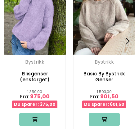
Bystrikk
Bystrikk
Ellisgenser
Basic By Bystrikk
(ensfarget)
Genser
1.350,00
1.503,00
975,00
901,50
Fra:
Fra:
Du sparer: 375,00
Du sparer: 601,50