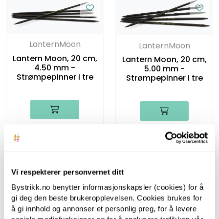
LanternMoon
LanternMoon
Lantern Moon, 20 cm,
Lantern Moon, 20 cm,
4.50 mm -
5.00 mm -
Strømpepinner i tre
Strømpepinner i tre
Vi respekterer personvernet ditt
Bystrikk.no benytter informasjonskapsler (cookies) for å
LanternMoon
gi deg den beste brukeropplevelsen. Cookies brukes for
LanternMoon
å gi innhold og annonser et personlig preg, for å levere
Lantern Moon, 40 cm,