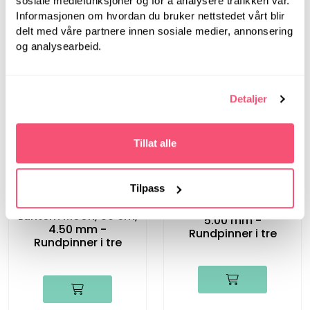
4.50 mm -
sosiale mediefunksjoner og for å analysere trafikken vår.
Lantern Moon, 40 cm,
Rundpinner i tre
Informasjonen om hvordan du bruker nettstedet vårt blir
5.00 mm -
Rundpinner i tre
delt med våre partnere innen sosiale medier, annonsering
og analysearbeid.
Detaljer
Tillat alle
LanternMoon
Tilpass
LanternMoon
Lantern Moon, 80 cm,
Lantern Moon, 80 cm,
5.00 mm -
4.50 mm -
Rundpinner i tre
Rundpinner i tre