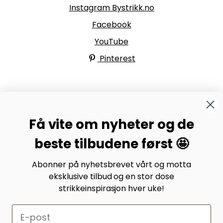
Instagram Bystrikk.no
Facebook
YouTube
Pinterest
BYSTRIKK-FORUMET
Få vite om nyheter og de
Bli medlem av Bystrikk-forumet vårt på Facebook og
møt både designere og teststrikkere, samt 31.000
beste tilbudene først 🤩
andre Bystrikkere som deler erfaringer, bilder og
inspirasjon.
Abonner på nyhetsbrevet vårt og motta
eksklusive tilbud og en stor dose
Bli medlem her.
strikkeinspirasjon hver uke!