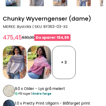
Chunky Wyverngenser (dame)
MERKE: Bystrikk
|
SKU:
BY363-03-XS
475,45
630,00
Du sparer: 154,55
+ 3
9.0 x
Older - Lys grå melert
På lager |
Endre farge
1.0 x
Pretty Print Ullgarn - Blåfarget print