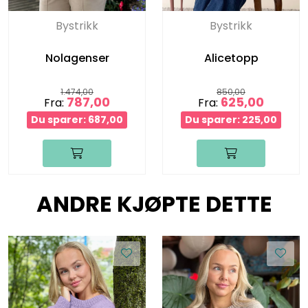
Bystrikk
Bystrikk
Nolagenser
Alicetopp
1.474,00
850,00
787,00
625,00
Fra:
Fra:
Du sparer: 687,00
Du sparer: 225,00
ANDRE KJØPTE DETTE