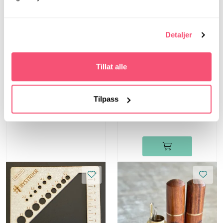
Detaljer
Bystrikk
Bystrikk Målebånd
(Rosa)
Tillat alle
Bystrikk
Bystrikk Maskewire
Tilpass
(sett a 6 stk)