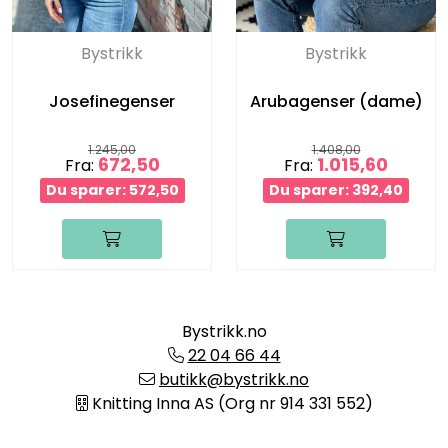
Bystrikk
Bystrikk
Josefinegenser
Arubagenser (dame)
1.245,00
1.408,00
672,50
1.015,60
Fra:
Fra:
Du sparer: 572,50
Du sparer: 392,40
Bystrikk.no
22 04 66 44
butikk@bystrikk.no
Knitting Inna AS (Org nr 914 331 552)