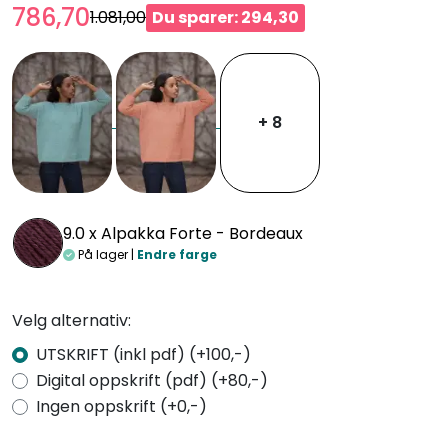
786,70
1.081,00
Du sparer: 294,30
+ 8
9.0 x
Alpakka Forte - Bordeaux
På lager |
Endre farge
Velg alternativ:
UTSKRIFT (inkl pdf) (+100,-)
Digital oppskrift (pdf) (+80,-)
Ingen oppskrift (+0,-)