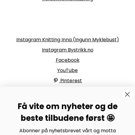
Følg oss
Instagram Knitting Inna (Ingunn Myklebust)
Instagram Bystrikk.no
Facebook
YouTube
Pinterest
Få vite om nyheter og de
BYSTRIKK-FORUMET
beste tilbudene først 🤩
Bli medlem av Bystrikk-forumet vårt på Facebook og
møt både designere og teststrikkere, samt 31.000
Abonner på nyhetsbrevet vårt og motta