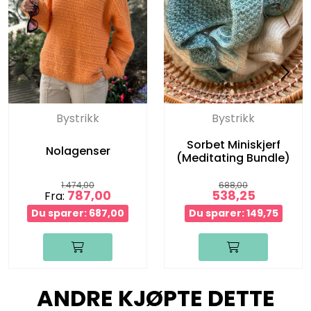
Bystrikk
Bystrikk
Sorbet Miniskjerf
Nolagenser
(Meditating Bundle)
1.474,00
688,00
787,00
538,25
Fra:
Du sparer: 687,00
Du sparer: 149,75
ANDRE KJØPTE DETTE