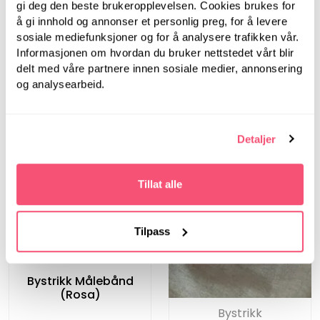
gi deg den beste brukeropplevelsen. Cookies brukes for
3.00 mm -
3.50 mm -
Rundpinner i tre
å gi innhold og annonser et personlig preg, for å levere
Rundpinner i tre
sosiale mediefunksjoner og for å analysere trafikken vår.
Informasjonen om hvordan du bruker nettstedet vårt blir
delt med våre partnere innen sosiale medier, annonsering
og analysearbeid.
Detaljer
Tillat alle
Tilpass
Bystrikk
Bystrikk Målebånd
(Rosa)
Bystrikk