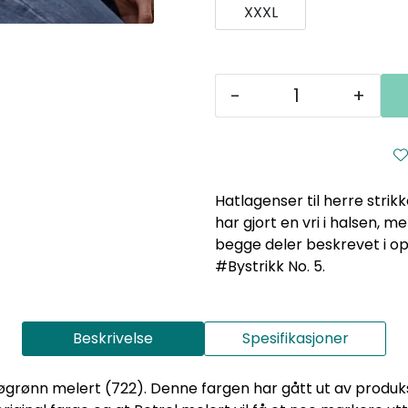
XXXL
-
+
Hatlagenser til herre strik
har gjort en vri i halsen, me
begge deler beskrevet i opp
#Bystrikk No. 5.
Beskrivelse
Spesifikasjoner
Sjøgrønn melert (722). Denne fargen har gått ut av produ