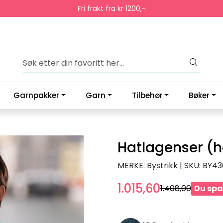
Fri frakt fra kr 1200,-
Garnpakker
Garn
Tilbehør
Bøker
Hatlagenser (h
MERKE: Bystrikk
|
SKU:
BY43
1.015,60
1.408,00
Du spa