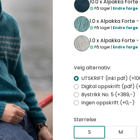
10.0 x
Alpakka Forte 
På lager |
Endre farge
1.0 x
Alpakka Forte -
På lager |
Endre farge
1.0 x
Alpakka Forte -
På lager |
Endre farge
Velg alternativ:
UTSKRIFT (inkl pdf) (+10
Digital oppskrift (pdf) (
Bystrikk No. 5 (+389,-)
Ingen oppskrift (+0,-)
Størrelse
S
M