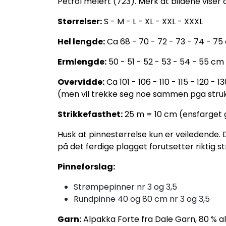
Petrol melert (723). Merk at bildene viser o
Størrelser:
S - M - L - XL - XXL - XXXL
Hel lengde:
Ca 68 - 70 - 72 - 73 - 74 - 7
Ermlengde:
50 - 51 - 52 - 53 - 54 - 55 cm
Overvidde:
Ca 101 - 106 - 110 - 115 - 120 - 
(men vil trekke seg noe sammen pga str
Strikkefasthet:
25 m = 10 cm (ensfarget g
Husk at pinnestørrelse kun er veiledende.
på det ferdige plagget forutsetter riktig st
Pinneforslag:
Strømpepinner nr 3 og 3,5
Rundpinne 40 og 80 cm nr 3 og 3,5
Garn:
Alpakka Forte fra Dale Garn, 80 % a