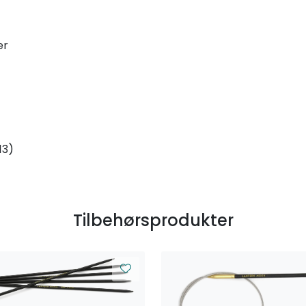
er
13)
Tilbehørsprodukter