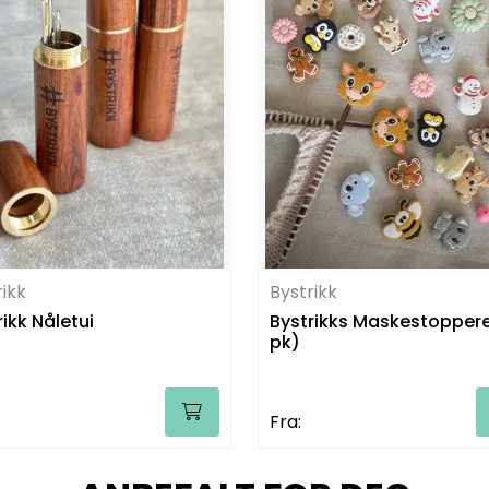
rikk
Bystrikk
rikk Nåletui
Bystrikks Maskestoppere
pk)
Fra: