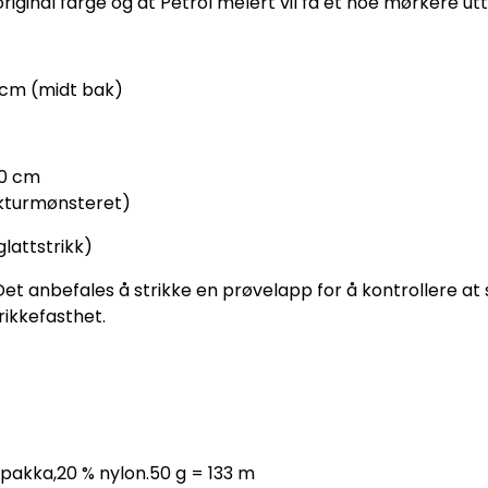
riginal farge og at Petrol melert vil få et noe mørkere utt
5 cm (midt bak)
130 cm
ukturmønsteret)
lattstrikk)
 Det anbefales å strikke en prøvelapp for å kontrollere a
rikkefasthet.
lpakka,20 % nylon.50 g = 133 m