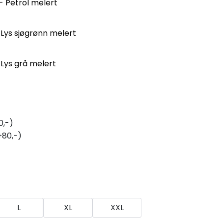
- Petrol melert
 Lys sjøgrønn melert
 Lys grå melert
0,-)
+80,-)
L
XL
XXL