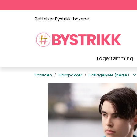
Skip to main content
Rettelser Bystrikk-bøkene
Lagertømming
Forsiden
Garnpakker
Hatlagenser (herre)