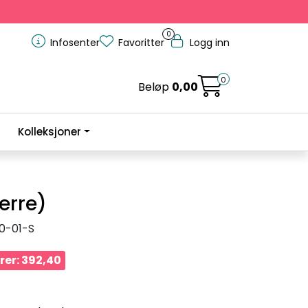
0
Infosenter
Favoritter
Logg inn
0
Beløp
0,00
Kolleksjoner
erre)
0-01-S
rer: 392,40