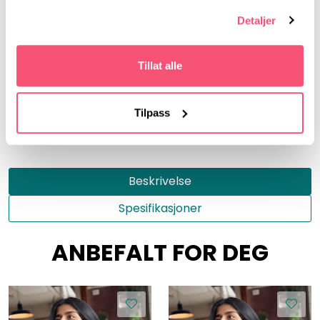
Detaljer
Gurusoft
Tillat alle
Størrelse
S
M
L
XL
XXL
Tilpass
Beskrivelse
Spesifikasjoner
ANBEFALT FOR DEG