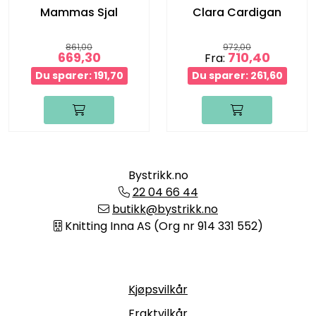
Mammas Sjal
Clara Cardigan
861,00
972,00
669,30
710,40
Fra:
Du sparer: 191,70
Du sparer: 261,60
Bystrikk.no
22 04 66 44
butikk@bystrikk.no
Knitting Inna AS (Org nr 914 331 552)
Informasjon
Kjøpsvilkår
Fraktvilkår