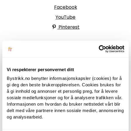
Facebook
YouTube
Pinterest
BYSTRIKK-FORUMET
Bli medlem av Bystrikk-forumet vårt på Facebook
Vi respekterer personvernet ditt
og møt både designere og teststrikkere, samt
Bystrikk.no benytter informasjonskapsler (cookies) for å
31.000 andre Bystrikkere som deler erfaringer,
gi deg den beste brukeropplevelsen. Cookies brukes for
bilder og inspirasjon.
å gi innhold og annonser et personlig preg, for å levere
sosiale mediefunksjoner og for å analysere trafikken vår.
Bli medlem her.
Informasjonen om hvordan du bruker nettstedet vårt blir
delt med våre partnere innen sosiale medier, annonsering
og analysearbeid.