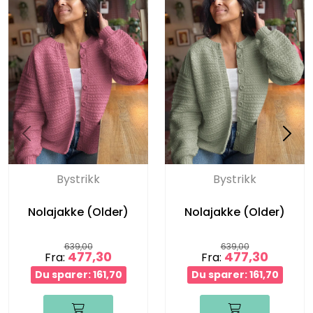
Bystrikk
Bystrikk
Nolajakke (Older)
Nolajakke (Older)
639,00
639,00
477,30
477,30
Fra:
Fra:
Du sparer: 161,70
Du sparer: 161,70