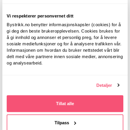
Vi respekterer personvernet ditt
Bystrikk.no benytter informasjonskapsler (cookies) for å
LanternMoon
gi deg den beste brukeropplevelsen. Cookies brukes for
LanternMoon
å gi innhold og annonser et personlig preg, for å levere
Lantern Moon, 80 cm,
Lantern Moon, 80 cm,
sosiale mediefunksjoner og for å analysere trafikken vår.
5.00 mm -
4.50 mm -
Rundpinner i tre
Informasjonen om hvordan du bruker nettstedet vårt blir
Rundpinner i tre
delt med våre partnere innen sosiale medier, annonsering
og analysearbeid.
Detaljer
Tillat alle
Tilpass