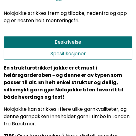
Nolajakke strikkes frem og tilbake, nedenfra og opp -
og er nesten helt monteringsfri.
Beskrivelse
Spesifikasjoner
En strukturstrikket jakke er et must i
helårsgarderoben - og denne er av typen som
passer til alt. En helt enkel struktur og deilig,
silkemykt garn gjør Nolajakke til en favoritt til
både hverdags og fest!
Nolajakke kan strikkes i flere ulike garnkvaliteter, og
denne garnpakken inneholder garn i Limbo in London
fra Bæstmor.
TIPS:
Over kan du velge å kjøpe digitalt mønster,