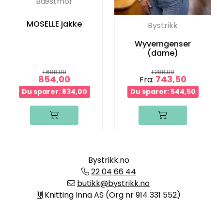
Bæstmor
MOSELLE jakke
Bystrikk
Wyverngenser
(dame)
1.688,00
1.288,00
854,00
743,50
Fra:
Du sparer: 834,00
Du sparer: 544,50
Bystrikk.no
22 04 66 44
butikk@bystrikk.no
Knitting Inna AS (Org nr 914 331 552)