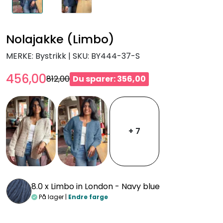
Nolajakke (Limbo)
MERKE: Bystrikk
|
SKU:
BY444-37-S
456,00
812,00
Du sparer: 356,00
+ 7
8.0 x
Limbo in London - Navy blue
På lager |
Endre farge