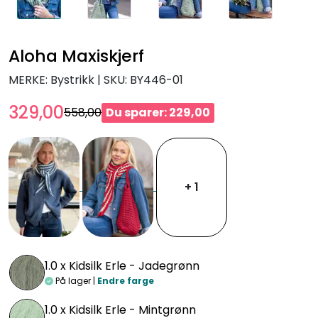
Aloha Maxiskjerf
MERKE: Bystrikk
|
SKU:
BY446-01
329,00
558,00
Du sparer: 229,00
+ 1
1.0 x
Kidsilk Erle - Jadegrønn
På lager |
Endre farge
1.0 x
Kidsilk Erle - Mintgrønn