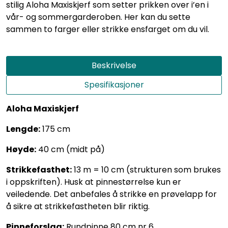
stilig Aloha Maxiskjerf som setter prikken over i’en i
vår- og sommergarderoben. Her kan du sette
sammen to farger eller strikke ensfarget om du vil.
Beskrivelse
Spesifikasjoner
Aloha Maxiskjerf
Lengde:
175 cm
Høyde:
40 cm (midt på)
Strikkefasthet:
13 m = 10 cm (strukturen som brukes
i oppskriften). Husk at pinnestørrelse kun er
veiledende. Det anbefales å strikke en prøvelapp for
å sikre at strikkefastheten blir riktig.
Pinneforslag:
Rundpinne 80 cm nr 6