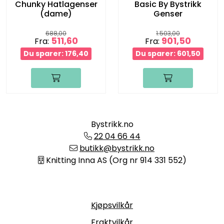
Chunky Hatlagenser
Basic By Bystrikk
(dame)
Genser
688,00
1.503,00
511,60
901,50
Fra:
Fra:
Du sparer: 176,40
Du sparer: 601,50
Bystrikk.no
22 04 66 44
butikk@bystrikk.no
Knitting Inna AS (Org nr 914 331 552)
Informasjon
Kjøpsvilkår
Fraktvilkår