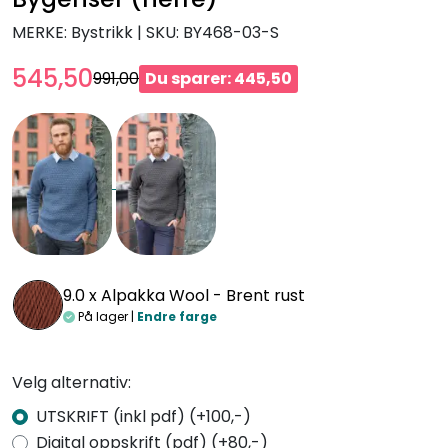
MERKE: Bystrikk
|
SKU:
BY468-03-S
545,50
991,00
Du sparer: 445,50
9.0 x
Alpakka Wool - Brent rust
På lager |
Endre farge
Velg alternativ:
UTSKRIFT (inkl pdf) (+100,-)
Digital oppskrift (pdf) (+80,-)