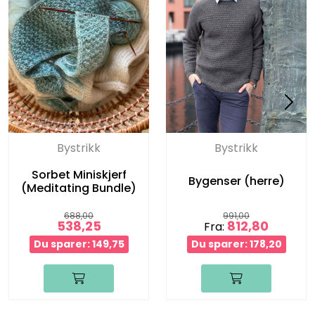
Bystrikk
Bystrikk
Sorbet Miniskjerf
Bygenser (herre)
(Meditating Bundle)
688,00
991,00
538,25
812,80
Fra:
Du sparer: 149,75
Du sparer: 178,20