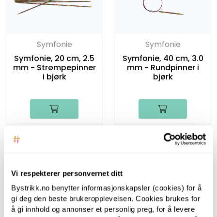
Symfonie
Symfonie
Symfonie, 20 cm, 2.5
Symfonie, 40 cm, 3.0
mm - Strømpepinner
mm - Rundpinner i
i bjørk
bjørk
Vi respekterer personvernet ditt
Bystrikk.no benytter informasjonskapsler (cookies) for å
Symfonie
Symfonie
gi deg den beste brukeropplevelsen. Cookies brukes for
å gi innhold og annonser et personlig preg, for å levere
Symfonie, 80 cm, 2.5
Symfonie, 80 cm, 3.0