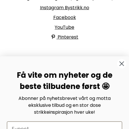
Instagram Bystrikk.no
Facebook
YouTube
Pinterest
BYSTRIKK-FORUMET
Få vite om nyheter og de
Bli medlem av Bystrikk-forumet vårt på Facebook og
møt både designere og teststrikkere, samt 31.000
beste tilbudene først 🤩
andre Bystrikkere som deler erfaringer, bilder og
inspirasjon.
Abonner på nyhetsbrevet vårt og motta
eksklusive tilbud og en stor dose
Bli medlem her.
strikkeinspirasjon hver uke!