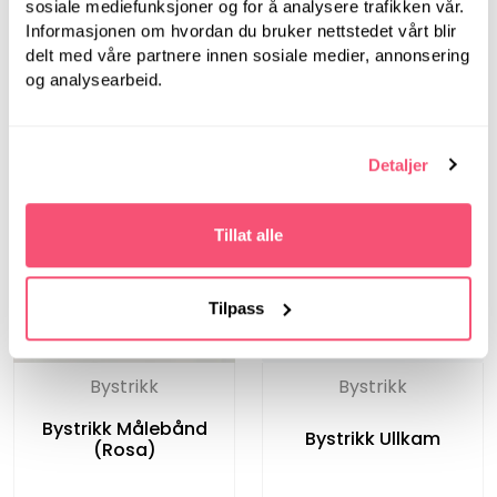
sosiale mediefunksjoner og for å analysere trafikken vår.
mm - Rundpinner i
mm - Rundpinner i
bjørk
bjørk
Informasjonen om hvordan du bruker nettstedet vårt blir
delt med våre partnere innen sosiale medier, annonsering
og analysearbeid.
Detaljer
Tillat alle
Tilpass
Bystrikk
Bystrikk
Bystrikk Målebånd
Bystrikk Ullkam
(Rosa)