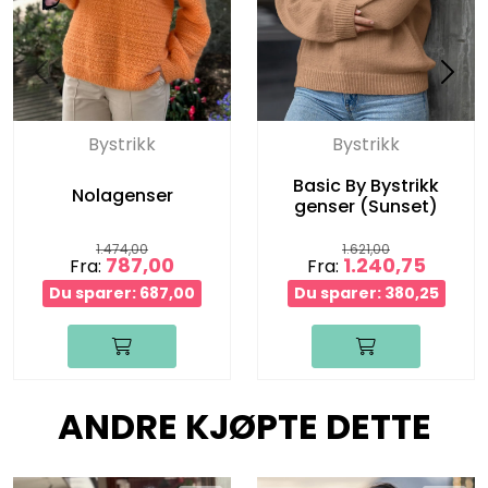
Bystrikk
Bystrikk
Basic By Bystrikk
Nolagenser
genser (Sunset)
1.474,00
1.621,00
787,00
1.240,75
Fra:
Fra:
Du sparer: 687,00
Du sparer: 380,25
ANDRE KJØPTE DETTE