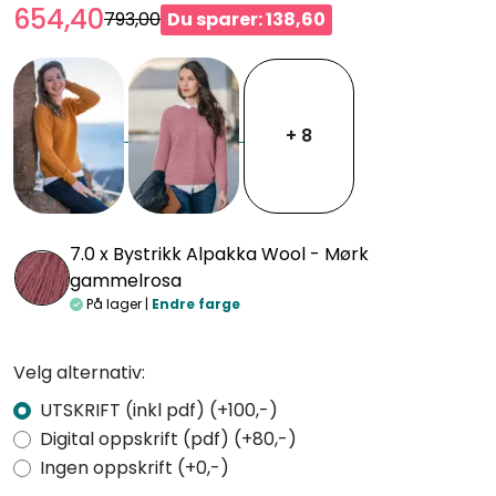
654,40
793,00
Du sparer: 138,60
+ 8
7.0 x
Bystrikk Alpakka Wool - Mørk
gammelrosa
På lager |
Endre farge
Velg alternativ:
UTSKRIFT (inkl pdf) (+100,-)
Digital oppskrift (pdf) (+80,-)
Ingen oppskrift (+0,-)