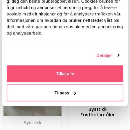
gi deg den beste brukeropplevelsen. Cookies brukes for
(Rosa)
å gi innhold og annonser et personlig preg, for å levere
sosiale mediefunksjoner og for å analysere trafikken vår.
Informasjonen om hvordan du bruker nettstedet vårt blir
delt med våre partnere innen sosiale medier, annonsering
og analysearbeid.
Detaljer
Tillat alle
Tilpass
Bystrikk
Bystrikk
Fasthetsmåler
Bystrikk