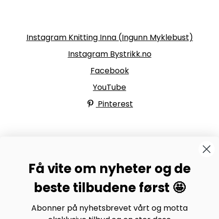
Følg oss
Instagram Knitting Inna (Ingunn Myklebust)
Instagram Bystrikk.no
Facebook
YouTube
Pinterest
BYSTRIKK-FORUMET
Få vite om nyheter og de
Bli medlem av Bystrikk-forumet vårt på Facebook og
møt både designere og teststrikkere, samt 31.000
beste tilbudene først 🤩
andre Bystrikkere som deler erfaringer, bilder og
inspirasjon.
Abonner på nyhetsbrevet vårt og motta