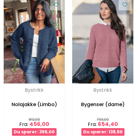
Bystrikk
Bystrikk
Nolajakke (Limbo)
Bygenser (dame)
812,00
793,00
456,00
654,40
Fra:
Fra:
Du sparer: 356,00
Du sparer: 138,60