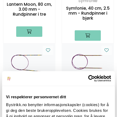
Symfonie
Lantern Moon, 80 cm,
Symfonie, 40 cm, 2.5
3.00 mm -
mm - Rundpinner i
Rundpinner i tre
bjørk
Symfonie
Symfonie
Symfonie, 60 cm, 2.5
Symfonie, 80 cm, 2.5
mm - Rundpinner i
mm - Rundpinner i
Vi respekterer personvernet ditt
bjørk
bjørk
Bystrikk.no benytter informasjonskapsler (cookies) for å
gi deg den beste brukeropplevelsen. Cookies brukes for
å gi innhold og annonser et personlig preg, for å levere