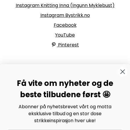
Instagram Knitting Inna (Ingunn Myklebust)
Instagram Bystrikk.no
Facebook
YouTube
Pinterest
BYSTRIKK-FORUMET
Få vite om nyheter og de
Bli medlem av Bystrikk-forumet vårt på Facebook og
møt både designere og teststrikkere, samt 31.000
beste tilbudene først 🤩
andre Bystrikkere som deler erfaringer, bilder og
inspirasjon.
Abonner på nyhetsbrevet vårt og motta
eksklusive tilbud og en stor dose
Bli medlem her.
strikkeinspirasjon hver uke!