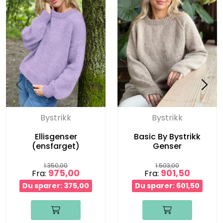
Bystrikk
Bystrikk
Ellisgenser
Basic By Bystrikk
(ensfarget)
Genser
1.350,00
1.503,00
975,00
901,50
Fra:
Fra:
Du sparer: 375,00
Du sparer: 601,50