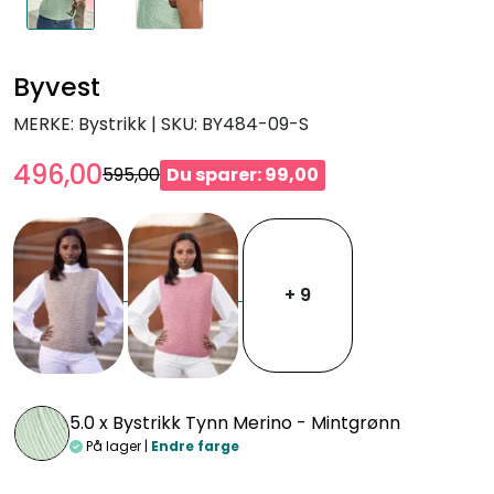
Byvest
MERKE: Bystrikk
|
SKU:
BY484-09-S
496,00
595,00
Du sparer: 99,00
+ 9
5.0 x
Bystrikk Tynn Merino - Mintgrønn
På lager |
Endre farge