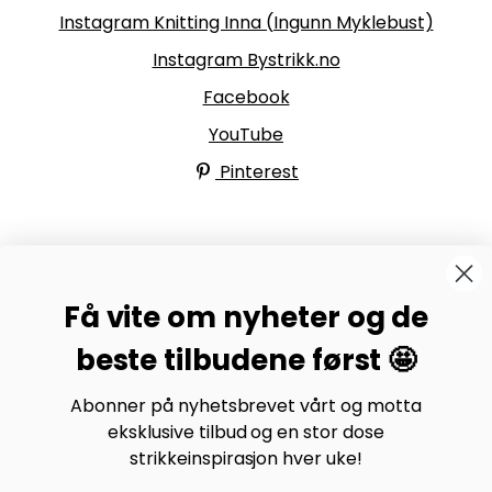
Instagram Knitting Inna (Ingunn Myklebust)
Instagram Bystrikk.no
Facebook
YouTube
Pinterest
BYSTRIKK-FORUMET
Få vite om nyheter og de
Bli medlem av Bystrikk-forumet vårt på Facebook og
møt både designere og teststrikkere, samt 31.000
beste tilbudene først 🤩
andre Bystrikkere som deler erfaringer, bilder og
inspirasjon.
Abonner på nyhetsbrevet vårt og motta
eksklusive tilbud og en stor dose
Bli medlem her.
strikkeinspirasjon hver uke!