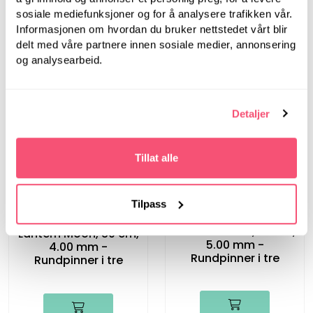
LanternMoon
LanternMoon
sosiale mediefunksjoner og for å analysere trafikken vår.
Lantern Moon, 40 cm,
Lantern Moon, 40 cm,
Informasjonen om hvordan du bruker nettstedet vårt blir
4.00 mm -
5.00 mm -
delt med våre partnere innen sosiale medier, annonsering
Rundpinner i tre
Rundpinner i tre
og analysearbeid.
Detaljer
Tillat alle
Tilpass
LanternMoon
LanternMoon
Lantern Moon, 80 cm,
Lantern Moon, 80 cm,
5.00 mm -
4.00 mm -
Rundpinner i tre
Rundpinner i tre