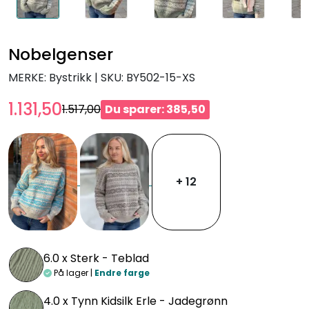
Nobelgenser
MERKE: Bystrikk
|
SKU:
BY502-15-XS
1.131,50
1.517,00
Du sparer: 385,50
+ 12
6.0 x
Sterk - Teblad
På lager |
Endre farge
4.0 x
Tynn Kidsilk Erle - Jadegrønn