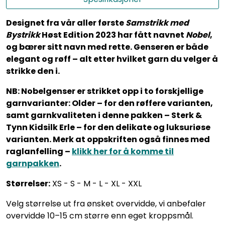
Designet fra vår aller første
Samstrikk med
Bystrikk
Høst Edition 2023 har fått navnet
Nobel
,
og bærer sitt navn med rette. Genseren er både
elegant og røff – alt etter hvilket garn du velger å
strikke den i.
NB: Nobelgenser er strikket opp i to forskjellige
garnvarianter: Older – for den røffere varianten,
samt garnkvaliteten i denne pakken – Sterk &
Tynn Kidsilk Erle – for den delikate og luksuriøse
varianten. Merk at oppskriften også finnes med
raglanfelling –
klikk her for å komme til
garnpakken
.
Størrelser:
XS - S - M - L - XL - XXL
Velg størrelse ut fra ønsket overvidde, vi anbefaler
overvidde 10–15 cm større enn eget kroppsmål.