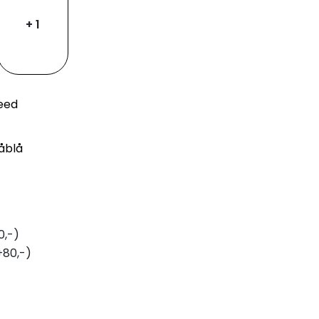
+ 1
weed
åblå
0,-)
+80,-)