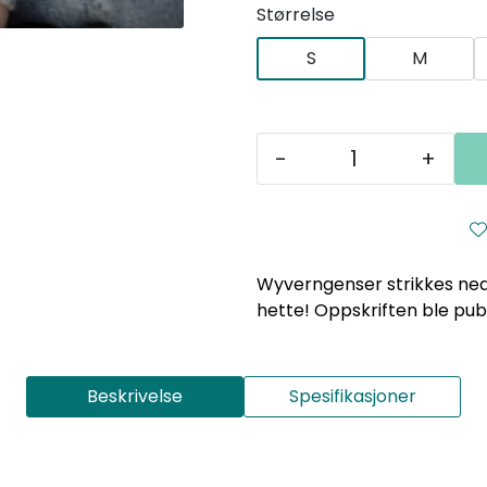
Størrelse
S
M
-
+
Wyverngenser strikkes nede
hette! Oppskriften ble publi
Beskrivelse
Spesifikasjoner