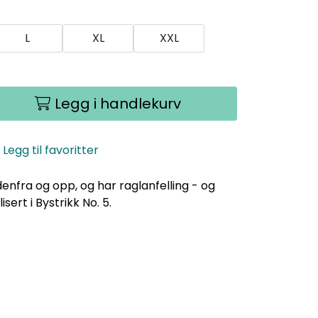
L
XL
XXL
Legg i handlekurv
Legg til favoritter
nfra og opp, og har raglanfelling - og
sert i Bystrikk No. 5.