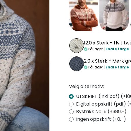
12.0 x
Sterk - Hvit t
På lager |
Endre farge
2.0 x
Sterk - Mørk gr
På lager |
Endre farge
Velg alternativ:
UTSKRIFT (inkl pdf) (+10
Digital oppskrift (pdf) (
Bystrikk No. 5 (+389,-)
Ingen oppskrift (+0,-)