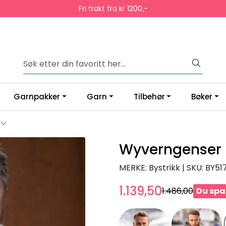
Fri frakt fra kr 1200,-
Garnpakker
Garn
Tilbehør
Bøker
Wyverngenser 
MERKE: Bystrikk
|
SKU:
BY51
1.139,50
1.486,00
Du spa