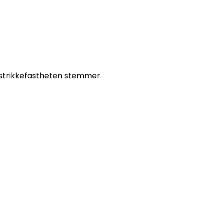
t strikkefastheten stemmer.