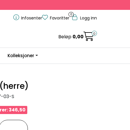
0
Infosenter
Favoritter
Logg inn
0
Beløp
0,00
Kolleksjoner
(herre)
7-03-S
rer: 346,50