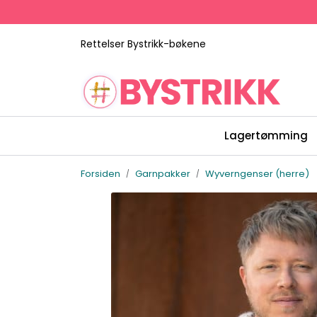
Skip to main content
Rettelser Bystrikk-bøkene
Lagertømming
Forsiden
Garnpakker
Wyverngenser (herre)