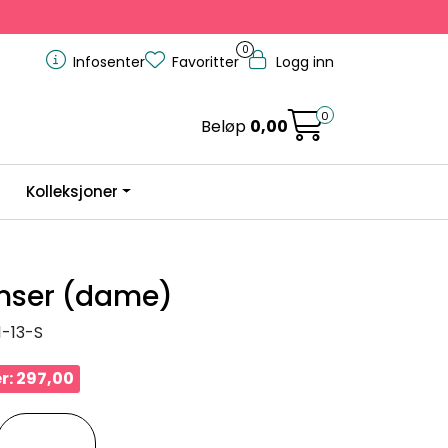
0
Infosenter
Favoritter
Logg inn
0
Beløp
0,00
Kolleksjoner
enser (dame)
1-13-S
r: 297,00