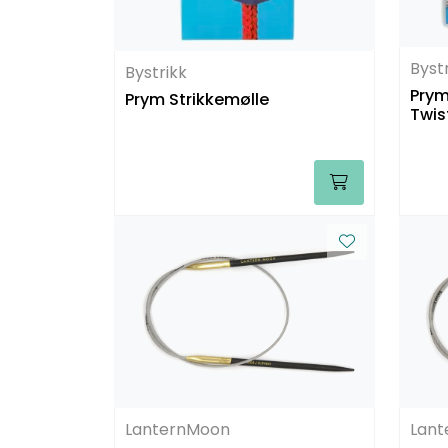
Byst
Bystrikk
Prym
Prym Strikkemølle
Twis
LanternMoon
Lan