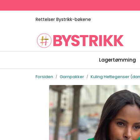
Skip to main content
Rettelser Bystrikk-bøkene
Lagertømming
Forsiden
Garnpakker
Kuling Hettegenser (da