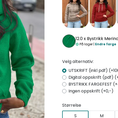
12.0 x
Bystrikk Merin
På lager |
Endre farge
Velg alternativ:
UTSKRIFT (inkl pdf) (+10
Digital oppskrift (pdf) (
BYSTRIKK FARGEFEST (+
Ingen oppskrift (+0,-)
Størrelse
S
M