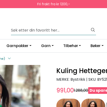
Fri frakt fra kr 1200,-
Garnpakker
Garn
Tilbehør
Bøker
me)
Kuling Hetteg
MERKE: Bystrikk
|
SKU:
BY52
991,00
1.288,00
Du spare