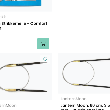
rikk
 Strikkemølle - Comfort
t
LanternMoon
Lantern Moon, 60 cm, 3.
ternMoon