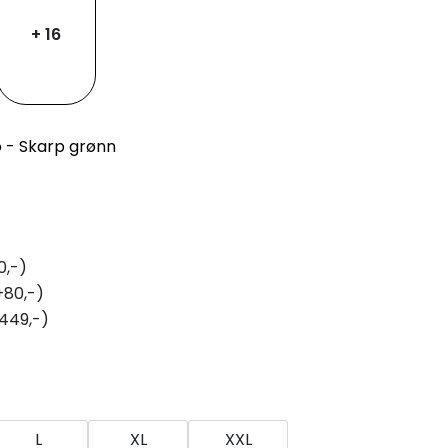
+ 16
o - Skarp grønn
0,-)
+80,-)
449,-)
L
XL
XXL