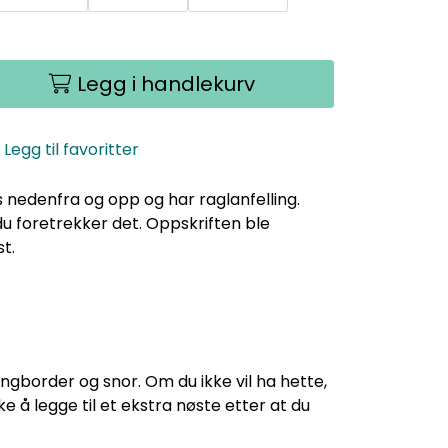
Legg i handlekurv
Legg til favoritter
s nedenfra og opp og har raglanfelling.
 foretrekker det. Oppskriften ble
st.
angborder og snor. Om du ikke vil ha hette,
e å legge til et ekstra nøste etter at du